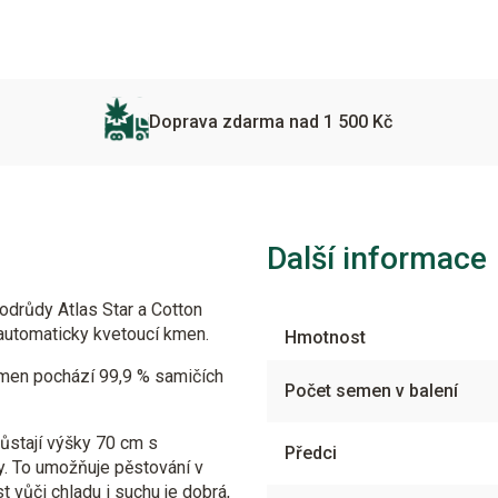
Doprava zdarma nad 1 500 Kč
Další informace
drůdy Atlas Star a Cotton
 automaticky kvetoucí kmen.
Hmotnost
en pochází 99,9 % samičích
Počet semen v balení
růstají výšky 70 cm s
Předci
y. To umožňuje pěstování v
 vůči chladu i suchu je dobrá,