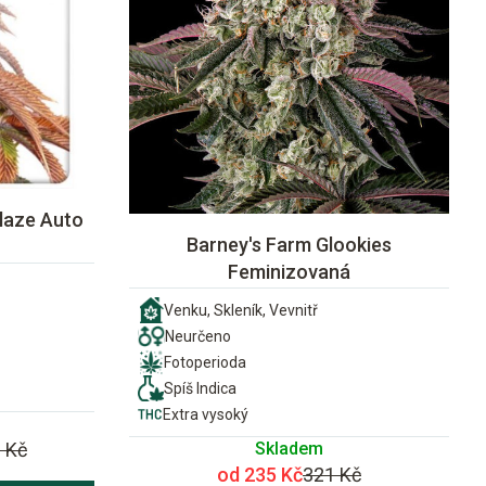
laze Auto
Barney's Farm Glookies
Feminizovaná
Venku, Skleník, Vevnitř
Neurčeno
Fotoperioda
Spíš Indica
Extra vysoký
Skladem
 Kč
od 235 Kč
321 Kč