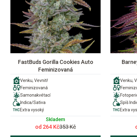
FastBuds Gorilla Cookies Auto
Barne
Feminizovaná
Venku, Vevnitř
Venku, V
Feminizovaná
Feminiz
Samonakvétací
Fotoper
Indica/Sativa
Spíš Indi
Extra vysoký
Extra vy
Skladem
od 264 Kč
353 Kč