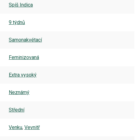
Spíš Indica
9 týdnů
Samonakvétací
Feminizovaná
Extra vysoký
Neznámý
Střední
Venku
,
Vevnitř