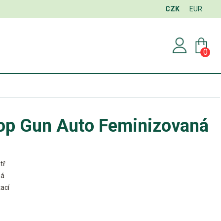
CZK
EUR
0
Top Gun Auto Feminizovaná
tř
ná
ací