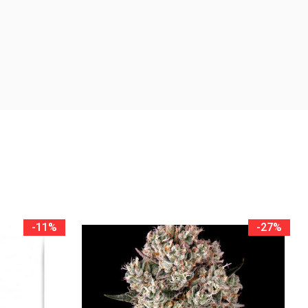
-11%
-27%