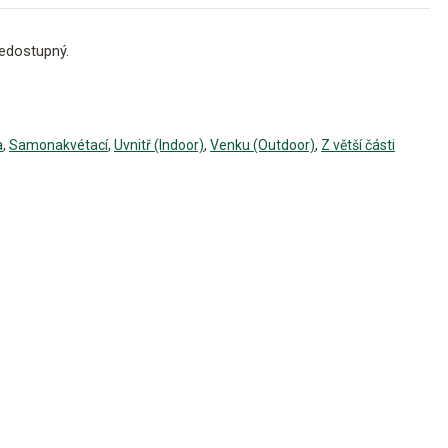
edostupný.
a
,
Samonakvétací
,
Uvnitř (Indoor)
,
Venku (Outdoor)
,
Z větší části