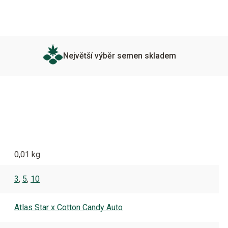
Největší výběr semen skladem
0,01 kg
3
,
5
,
10
Atlas Star x Cotton Candy Auto