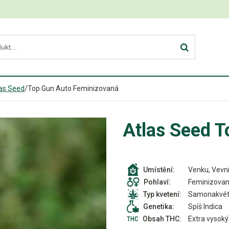
as Seed
/
Top Gun Auto Feminizovaná
Atlas Seed 
Venku, Vevni
Umístění:
Feminizova
Pohlaví:
Samonakvét
Typ kvetení:
Spíš Indica
Genetika:
Extra vysoký
Obsah THC: