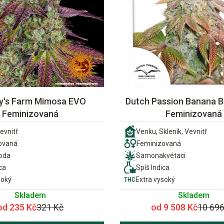
y's Farm Mimosa EVO
Dutch Passion Banana B
Feminizovaná
Feminizovaná
evnitř
Venku, Skleník, Vevnitř
ovaná
Feminizovaná
ioda
Samonakvétací
ca
Spíš Indica
soký
Extra vysoký
Skladem
Skladem
od 235 Kč
321 Kč
od 9 508 Kč
10 696