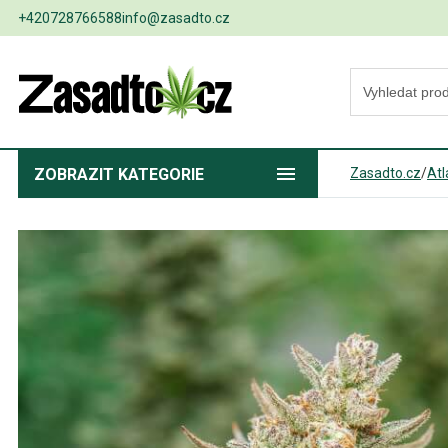
+420728766588
info@zasadto.cz
ZOBRAZIT
KATEGORIE
Zasadto.cz
/
Atl