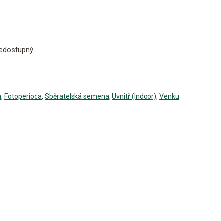
edostupný.
a
,
Fotoperioda
,
Sběratelská semena
,
Uvnitř (Indoor)
,
Venku