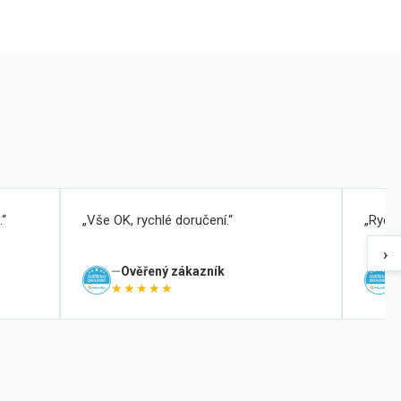
.
Vše OK, rychlé doručení.
Rychl
›
Ověřený zákazník
★★★★★