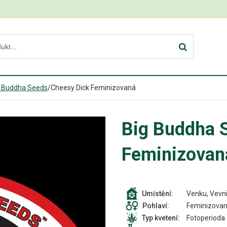
g Buddha Seeds
/
Cheesy Dick Feminizovaná
Big Buddha 
Feminizovan
Venku, Vevni
Umístění:
Feminizova
Pohlaví:
Fotoperioda
Typ kvetení: