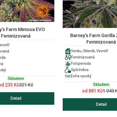
y's Farm Mimosa EVO
Barney's Farm Gorilla 
Feminizovaná
Feminizovaná
evnitř
Venku, Skleník, Vevnitř
ovaná
Feminizovaná
ioda
Fotoperioda
ca
Spíš Indica
soký
Extra vysoký
Skladem
Skladem
od 235 Kč
321 Kč
od 881 Kč
1 043 
Detail
Detail