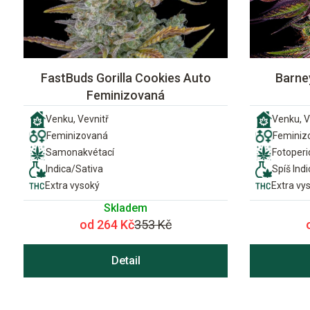
FastBuds Gorilla Cookies Auto
Barne
Feminizovaná
Venku, Vevnitř
Venku, V
Feminizovaná
Feminiz
Samonakvétací
Fotoper
Indica/Sativa
Spíš Indi
Extra vysoký
Extra vy
Skladem
od 264 Kč
353 Kč
Detail