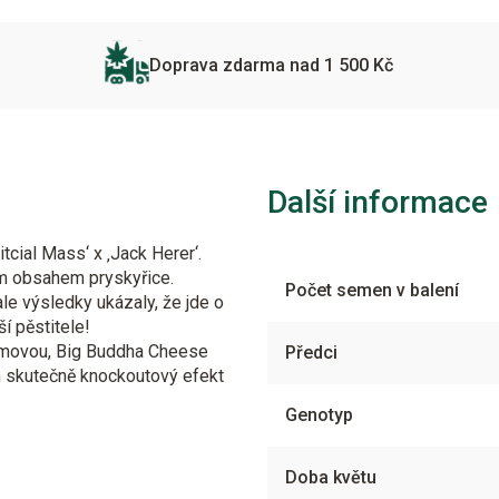
Doprava zdarma nad 1 500 Kč
Další informace
tcial Mass‘ x ‚Jack Herer‘.
ým obsahem pryskyřice.
Počet semen v balení
le výsledky ukázaly, že jde o
í pěstitele!
pižmovou, Big Buddha Cheese
Předci
m skutečně knockoutový efekt
Genotyp
Doba květu