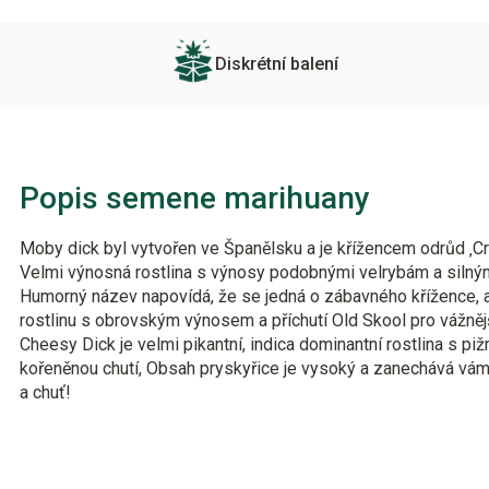
Diskrétní balení
Popis semene marihuany
Moby dick byl vytvořen ve Španělsku a je křížencem odrůd ‚Cri
Velmi výnosná rostlina s výnosy podobnými velrybám a siln
Humorný název napovídá, že se jedná o zábavného křížence, a
rostlinu s obrovským výnosem a příchutí Old Skool pro vážnějš
Cheesy Dick je velmi pikantní, indica dominantní rostlina s 
kořeněnou chutí, Obsah pryskyřice je vysoký a zanechává vá
a chuť!