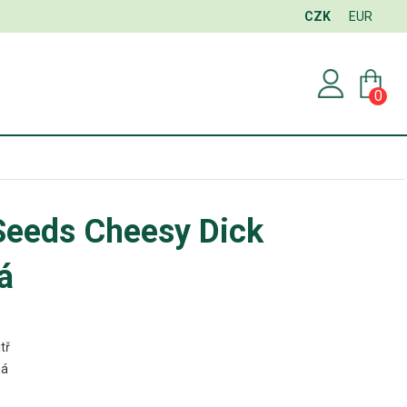
CZK
EUR
0
Seeds Cheesy Dick
á
tř
ná