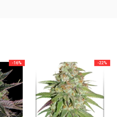
-16%
-22%