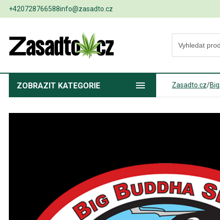
+420728766588
info@zasadto.cz
ZOBRAZIT
KATEGORIE
Zasadto.cz
/
Bi