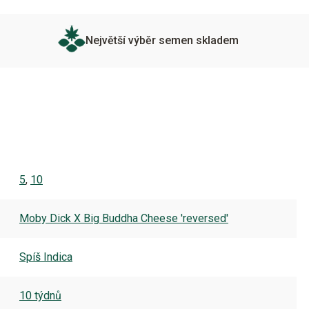
Největší výběr semen skladem
5
,
10
Moby Dick X Big Buddha Cheese 'reversed'
Spíš Indica
10 týdnů