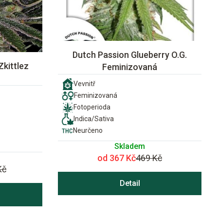
Dutch Passion Glueberry O.G.
Zkittlez
Feminizovaná
Vevnitř
Feminizovaná
Fotoperioda
Indica/Sativa
Neurčeno
Skladem
od 367 Kč
469 Kč
Kč
Detail