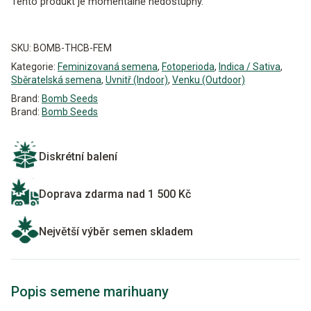
Tento produkt je momentálně nedostupný.
Alternative:
SKU:
BOMB-THCB-FEM
Kategorie:
Feminizovaná semena
,
Fotoperioda
,
Indica / Sativa
,
Sběratelská semena
,
Uvnitř (Indoor)
,
Venku (Outdoor)
Brand:
Bomb Seeds
Brand:
Bomb Seeds
Diskrétní balení
Doprava zdarma nad 1 500 Kč
Největší výběr semen skladem
Popis semene marihuany