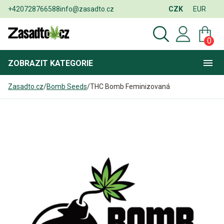
+420728766588
info@zasadto.cz
CZK
EUR
0
ZOBRAZIT
KATEGORIE
Zasadto.cz
/
Bomb Seeds
/
THC Bomb Feminizovaná