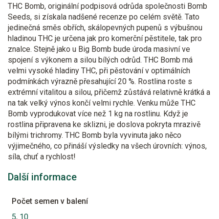
THC Bomb, originální podpisová odrůda společnosti Bomb
Seeds, si získala nadšené recenze po celém světě. Tato
jedinečná směs obřích, skálopevných pupenů s výbušnou
hladinou THC je určena jak pro komerční pěstitele, tak pro
znalce. Stejně jako u Big Bomb bude úroda masivní ve
spojení s výkonem a silou bílých odrůd. THC Bomb má
velmi vysoké hladiny THC, při pěstování v optimálních
podmínkách výrazně přesahující 20 %. Rostlina roste s
extrémní vitalitou a silou, přičemž zůstává relativně krátká a
na tak velký výnos končí velmi rychle. Venku může THC
Bomb vyprodukovat více než 1 kg na rostlinu. Když je
rostlina připravena ke sklizni, je doslova pokryta mrazivě
bílými trichromy. THC Bomb byla vyvinuta jako něco
výjimečného, co přináší výsledky na všech úrovních: výnos,
síla, chuť a rychlost!
Další informace
Počet semen v balení
5
,
10