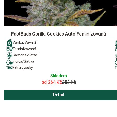
FastBuds Gorilla Cookies Auto Feminizovaná
Venku, Vevnitř
Feminizovaná
Samonakvétací
Indica/Sativa
Extra vysoký
Skladem
od 264 Kč
353 Kč
Detail