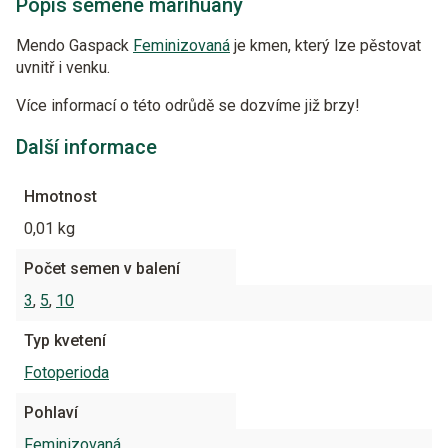
Popis semene marihuany
Mendo Gaspack
Feminizovaná
je kmen, který lze pěstovat
uvnitř i venku.
Více informací o této odrůdě se dozvíme již brzy!
Další informace
Hmotnost
0,01 kg
Počet semen v balení
3
,
5
,
10
Typ kvetení
Fotoperioda
Pohlaví
Feminizovaná