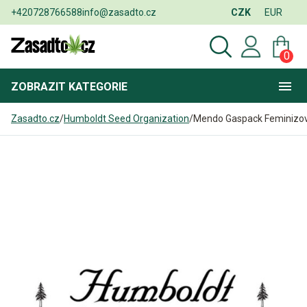
+420728766588
info@zasadto.cz
CZK
EUR
0
ZOBRAZIT
KATEGORIE
Zasadto.cz
/
Humboldt Seed Organization
/
Mendo Gaspack Feminizo