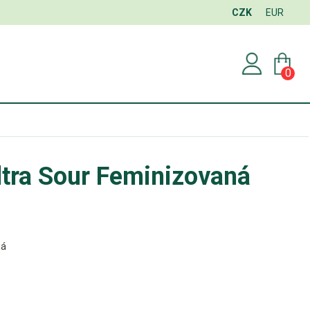
CZK
EUR
0
ltra Sour Feminizovaná
ná