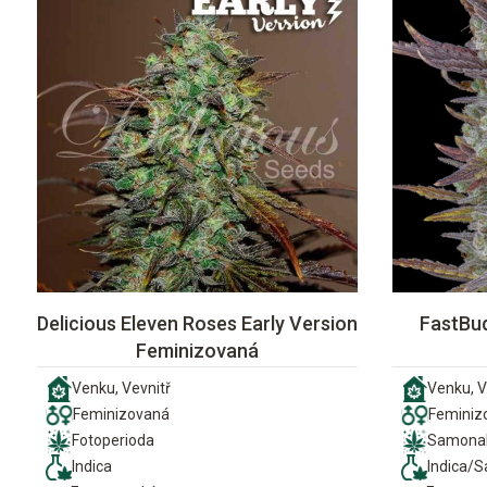
Delicious Eleven Roses Early Version
FastBud
Feminizovaná
Venku, Vevnitř
Venku, V
Feminizovaná
Feminiz
Fotoperioda
Samonak
Indica
Indica/S