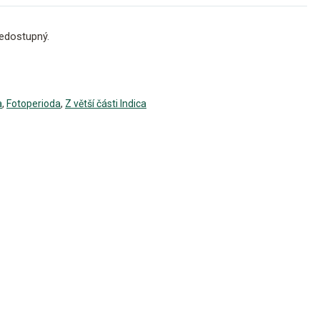
edostupný.
a
,
Fotoperioda
,
Z větší části Indica