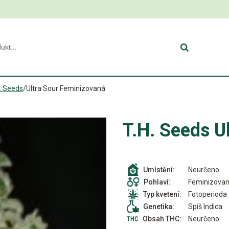
. Seeds
/
Ultra Sour Feminizovaná
T.H. Seeds U
Neurčeno
Umístění:
Feminizova
Pohlaví:
Fotoperioda
Typ kvetení:
Spíš Indica
Genetika:
Neurčeno
Obsah THC: