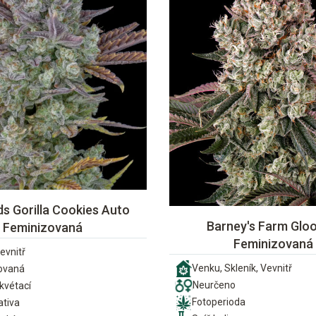
s Gorilla Cookies Auto
Barney's Farm Gloo
Feminizovaná
Feminizovaná
evnitř
Venku, Skleník, Vevnitř
ovaná
Neurčeno
vétací
Fotoperioda
ativa