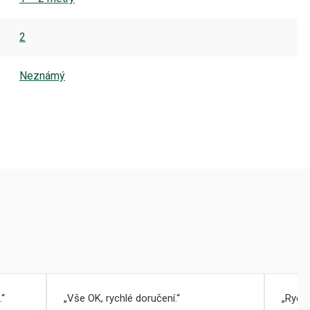
2
Neznámý
.
Vše OK, rychlé doručení.
Rychl