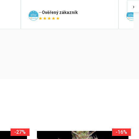
›
Ověřený zákazník
★★★★★
-27%
-16%