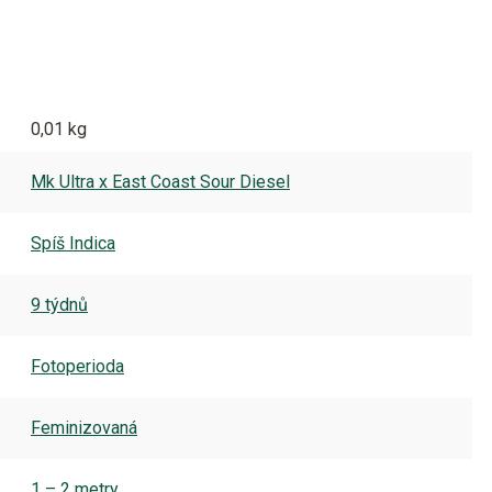
0,01 kg
Mk Ultra x East Coast Sour Diesel
Spíš Indica
9 týdnů
Fotoperioda
Feminizovaná
1 – 2 metry