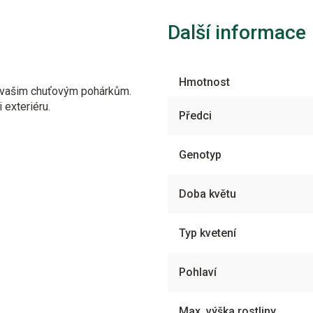
Další informace
Hmotnost
ť vašim chuťovým pohárkům.
i exteriéru.
Předci
Genotyp
Doba květu
Typ kvetení
Pohlaví
Max. výška rostliny