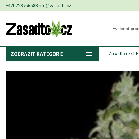
+420728766588
info@zasadto.cz
ZOBRAZIT
KATEGORIE
Zasadto.cz
/
T.H