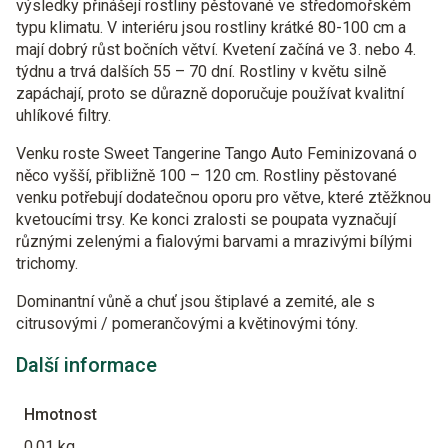
výsledky přinášejí rostliny pěstované ve středomořském
typu klimatu. V interiéru jsou rostliny krátké 80-100 cm a
mají dobrý růst bočních větví. Kvetení začíná ve 3. nebo 4.
týdnu a trvá dalších 55 – 70 dní. Rostliny v květu silně
zapáchají, proto se důrazně doporučuje používat kvalitní
uhlíkové filtry.
Venku roste Sweet Tangerine Tango Auto Feminizovaná o
něco vyšší, přibližně 100 – 120 cm. Rostliny pěstované
venku potřebují dodatečnou oporu pro větve, které ztěžknou
kvetoucími trsy. Ke konci zralosti se poupata vyznačují
různými zelenými a fialovými barvami a mrazivými bílými
trichomy.
Dominantní vůně a chuť jsou štiplavé a zemité, ale s
citrusovými / pomerančovými a květinovými tóny.
Další informace
Hmotnost
0,01 kg