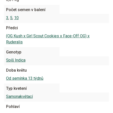
Počet semen v balení
3
,
5
,
10
Předci
(OG Kush x Girl Scout Cookies x Face-Off OG) x
Ruderalis
Genotyp
Spíš Indica
Doba květu
Od semínka 13 týdnů
Typ kvetení
Samonakvétací
Pohlaví