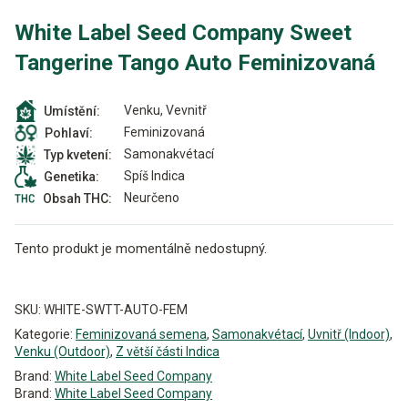
White Label Seed Company Sweet
Tangerine Tango Auto Feminizovaná
Venku, Vevnitř
Umístění:
Feminizovaná
Pohlaví:
Samonakvétací
Typ kvetení:
Spíš Indica
Genetika:
Neurčeno
Obsah THC:
Tento produkt je momentálně nedostupný.
Alternative:
SKU:
WHITE-SWTT-AUTO-FEM
Kategorie:
Feminizovaná semena
,
Samonakvétací
,
Uvnitř (Indoor)
,
Venku (Outdoor)
,
Z větší části Indica
Brand:
White Label Seed Company
Brand:
White Label Seed Company