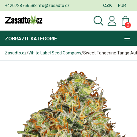
+420728766588
info@zasadto.cz
CZK
EUR
0
ZOBRAZIT
KATEGORIE
Zasadto.cz
/
White Label Seed Company
/
Sweet Tangerine Tango Au