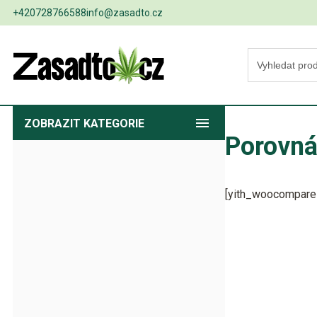
+420728766588
info@zasadto.cz
ZOBRAZIT
KATEGORIE
Porovná
[yith_woocompare