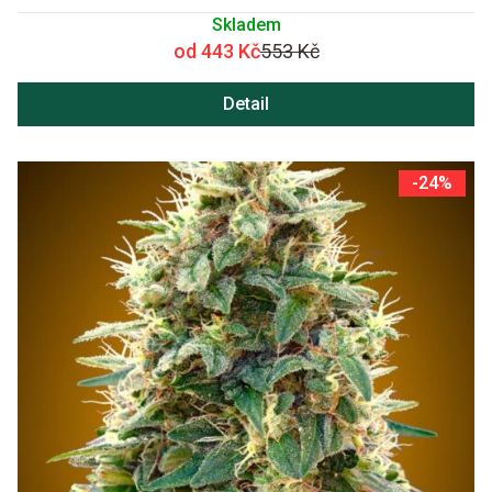
Skladem
od 443 Kč
553 Kč
Detail
-24%