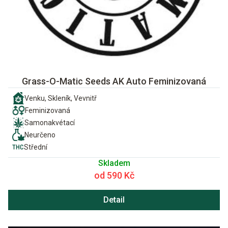
Grass-O-Matic Seeds AK Auto Feminizovaná
Venku, Skleník, Vevnitř
Feminizovaná
Samonakvétací
Neurčeno
Střední
Skladem
od 590 Kč
Detail