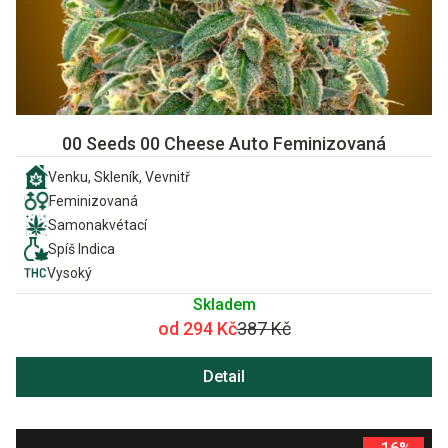
00 Seeds 00 Cheese Auto Feminizovaná
Venku, Skleník, Vevnitř
Feminizovaná
Samonakvétací
Spíš Indica
Vysoký
Skladem
od 294 Kč
387 Kč
Detail