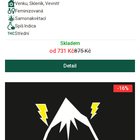
Venku, Skleník, Vevnitř
Feminizovaná
Samonakvétací
Spíš Indica
Střední
Skladem
od 731 Kč
875 Kč
Detail
-16%