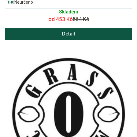
Neurčeno
Skladem
od 453 Kč
564 Kč
Detail