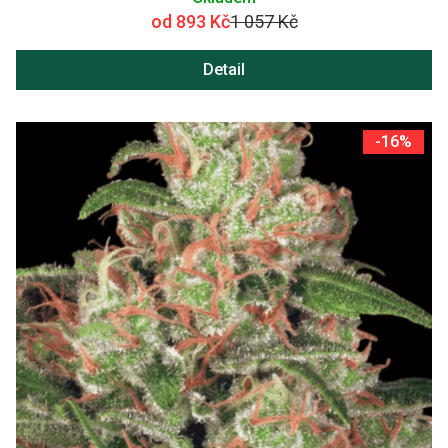
od 893 Kč
1 057 Kč
Detail
-16%