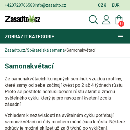
+420728766588
info@zasadto.cz
CZK
EUR
0
ZOBRAZIT
KATEGORIE
Zasadto.cz
/
Sběratelská semena
/
Samonakvétací
Samonakvétací
Ze samonakvétacích konopných semínek vzejdou rostliny,
které samy od sebe začínají
kvést po 2 až 4 týdnech
růstu.
Proto se pěstitelé nemusí během růstu starat o změnu
světelného cyklu, který je pro navození kvetení zcela
zásadní.
Vzhledem k nezávislosti na světelném cyklu potřebují
samonakvétací odrůdy mnohem méně času k růstu. Některé
odrůdy je možné sklízet už za
8 týdnů po vyklíčení
.