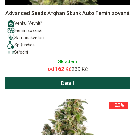
Advanced Seeds Afghan Skunk Auto Feminizovaná
Venku, Vevnitř
Feminizovaná
Samonakvétací
Spíš Indica
Střední
Skladem
od 162 Kč
239 Kč
Detail
-20%