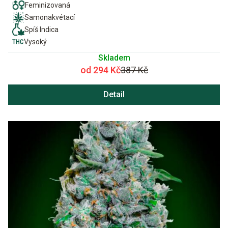
Feminizovaná
Samonakvétací
Spíš Indica
Vysoký
Skladem
od 294 Kč
387 Kč
Detail