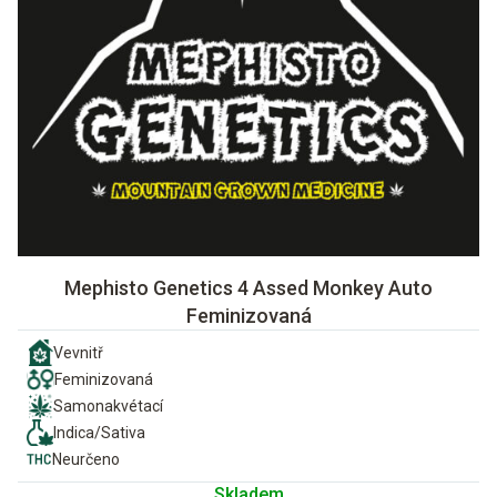
Mephisto Genetics 4 Assed Monkey Auto
Feminizovaná
Vevnitř
Feminizovaná
Samonakvétací
Indica/Sativa
Neurčeno
Skladem