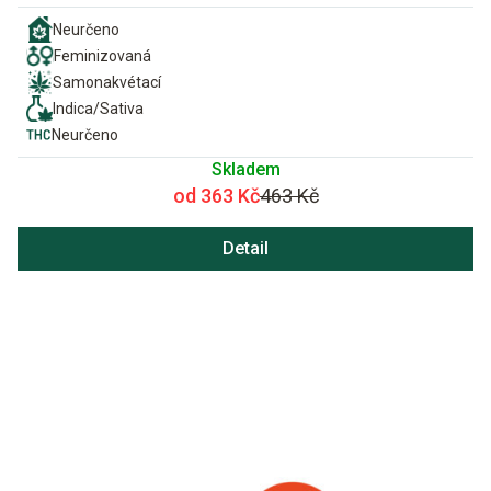
Neurčeno
Feminizovaná
Samonakvétací
Indica/Sativa
Neurčeno
Skladem
od 363 Kč
463 Kč
Detail