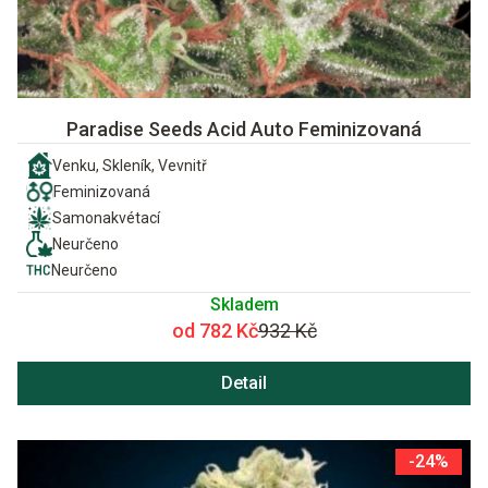
Paradise Seeds Acid Auto Feminizovaná
Venku, Skleník, Vevnitř
Feminizovaná
Samonakvétací
Neurčeno
Neurčeno
Skladem
od 782 Kč
932 Kč
Detail
-24%