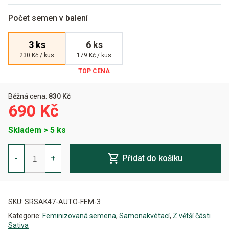
Počet semen v balení
3 ks
6 ks
230 Kč / kus
179 Kč / kus
Běžná cena:
830 Kč
690 Kč
Skladem > 5 ks
AK-
47
-
+
Přidat do košíku
Auto
Feminizovaná
množství
Alternative:
SKU:
SRSAK47-AUTO-FEM-3
Kategorie:
Feminizovaná semena
,
Samonakvétací
,
Z větší části
Sativa