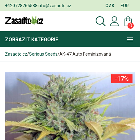
+420728766588
info@zasadto.cz
CZK
EUR
0
ZOBRAZIT
KATEGORIE
Zasadto.cz
/
Serious Seeds
/
AK-47 Auto Feminizovaná
-17%