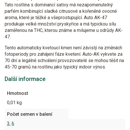
Tato rostlina s dominancí sativy má nezapomenutelný
parfém kombinující sladké citrusové a kořeněné ovocné
aroma, které je těžké a všeprostupující. Auto AK-47
produkuje velké množství pryskyřice a má typickou sílu
zaměřenou na THC, kterou známe a milujeme u odrůdy AK-
47.
Tento automaticky kvetoucí kmen není závislý na změnách
fotoperiody pro zahájení fáze kvetení. Auto-AK vykvete za
70 dní a legálně schválení provozovatelé se mohou těšit na
45-70 gramů na rostlinu jako typický indoor výnos.
Další informace
Hmotnost
0,01 kg
Počet semen v balení
3
,
6