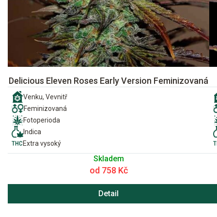
Delicious Eleven Roses Early Version Feminizovaná
Venku, Vevnitř
Feminizovaná
Fotoperioda
Indica
Extra vysoký
Skladem
od 758 Kč
Detail