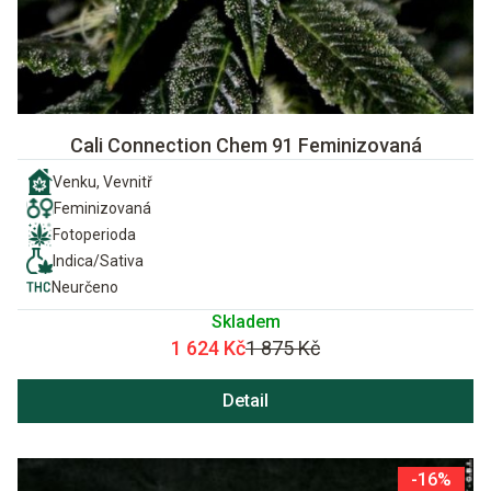
Cali Connection Chem 91 Feminizovaná
Venku, Vevnitř
Feminizovaná
Fotoperioda
Indica/Sativa
Neurčeno
Skladem
1 624 Kč
1 875 Kč
Detail
-16%