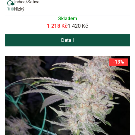
Indica/Sativa
Nízký
Skladem
1 218 Kč
1 420 Kč
Detail
-13%