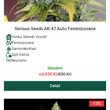
Serious Seeds AK-47 Auto Feminizovaná
Venku, Skleník, Vevnitř
Feminizovaná
Samonakvétací
Spíš Sativa
Neurčeno
Skladem
od 690 Kč
830 Kč
Detail
-15%