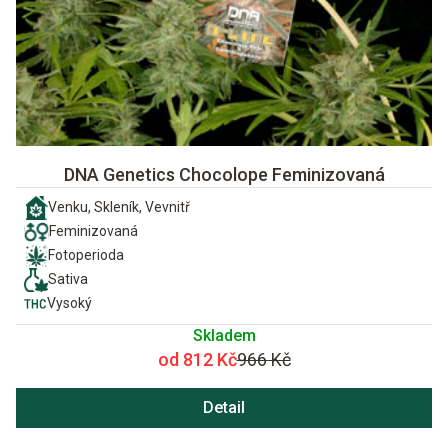
DNA Genetics Chocolope Feminizovaná
Venku, Skleník, Vevnitř
Feminizovaná
Fotoperioda
Sativa
Vysoký
Skladem
od 812 Kč
966 Kč
Detail