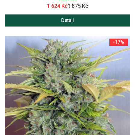
1 624 Kč
1 875 Kč
Detail
-17%