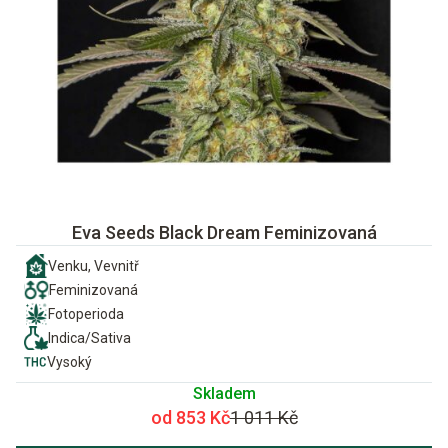
Eva Seeds Black Dream Feminizovaná
Venku, Vevnitř
Feminizovaná
Fotoperioda
Indica/Sativa
Vysoký
Skladem
od 853 Kč
1 011 Kč