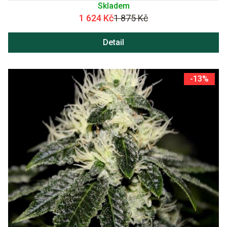
Skladem
1 624 Kč
1 875 Kč
Detail
-13%