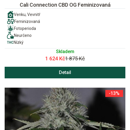
Cali Connection CBD OG Feminizovaná
Venku, Vevnitř
Feminizovaná
Fotoperioda
Neurčeno
Nízký
Skladem
1 624 Kč
1 875 Kč
Detail
-13%