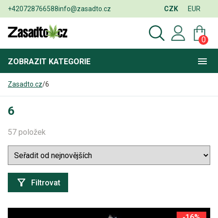
+420728766588
info@zasadto.cz
CZK
EUR
0
ZOBRAZIT
KATEGORIE
Zasadto.cz
/
6
6
57 položek
Filtrovat
-16%