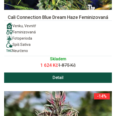
Cali Connection Blue Dream Haze Feminizovaná
Venku, Vevnitř
Feminizovaná
Fotoperioda
Spíš Sativa
Neurčeno
Skladem
1 624 Kč
1 875 Kč
Detail
-14%