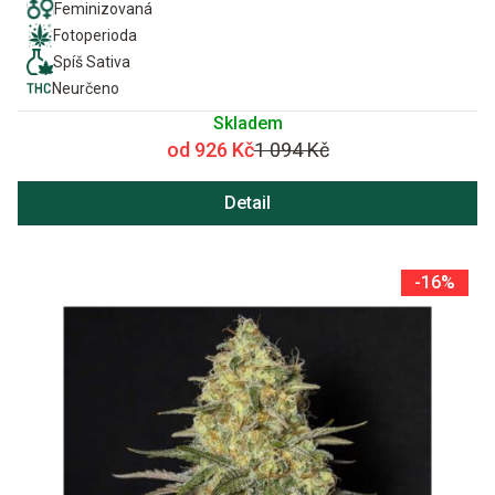
Feminizovaná
Fotoperioda
Spíš Sativa
Neurčeno
Skladem
od 926 Kč
1 094 Kč
Detail
-16%