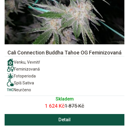
Cali Connection Buddha Tahoe OG Feminizovaná
Venku, Vevnitř
Feminizovaná
Fotoperioda
Spíš Sativa
Neurčeno
Skladem
1 624 Kč
1 875 Kč
Detail