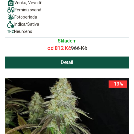
Venku, Vevnitř
Feminizovaná
Fotoperioda
Indica/Sativa
Neurčeno
Skladem
od 812 Kč
966 Kč
Detail
-13%