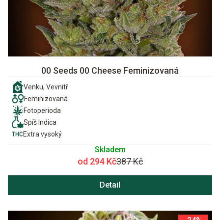
00 Seeds 00 Cheese Feminizovaná
Venku, Vevnitř
Feminizovaná
Fotoperioda
Spíš Indica
Extra vysoký
Skladem
od 294 Kč
387 Kč
Detail