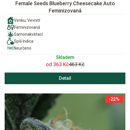
Female Seeds Blueberry Cheesecake Auto
Feminizovaná
Venku, Vevnitř
Feminizovaná
Samonakvétací
Spíš Indica
Neurčeno
Skladem
od 363 Kč
463 Kč
Detail
-22%