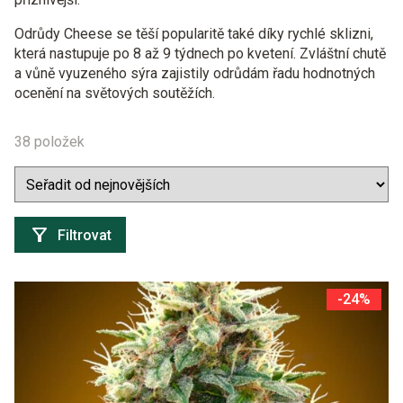
Odrůdy Cheese se těší popularitě také díky rychlé sklizni,
která nastupuje po
8 až 9 týdnech po kvetení
. Zvláštní chutě
a vůně vyuzeného sýra zajistily odrůdám řadu hodnotných
ocenění na světových soutěžích.
38 položek
Filtrovat
-24%