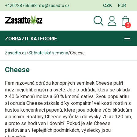
+420728766588
info@zasadto.cz
CZK
EUR
0
ZOBRAZIT
KATEGORIE
Zasadto.cz
/
Sběratelská semena
/
Cheese
Cheese
Feminizovaná odrůda
konopných semínek Cheese patří
mezi nejoblíbenější na světě. Jde o odrůdu, která se skládá
z 40 % kmenů indica a 60 % kmenů sativa. Svou popularitu
si odrůda Cheese získala díky kompaktní velikosti rostlin s
hustou koncentrací pupenů, které jsou
odolné vůči škůdcům
a plísním
. Rostliny Cheese vyrůstají do výšky 70 až 120 cm,
a proto se hodí ven i dovnitř. Pokud je ale Cheese
pěstována v teplejších podmínkách, výsledky jsou
příznivější.