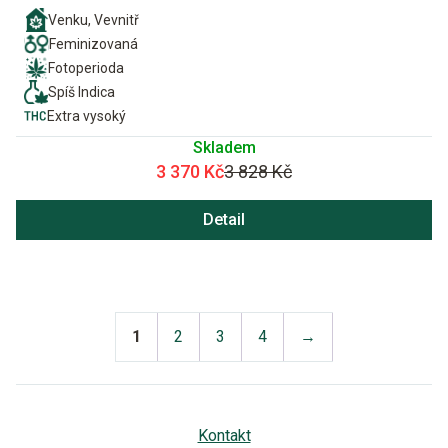
Venku, Vevnitř
Feminizovaná
Fotoperioda
Spíš Indica
Extra vysoký
Skladem
3 370 Kč
3 828 Kč
Detail
1
2
3
4
→
Kontakt