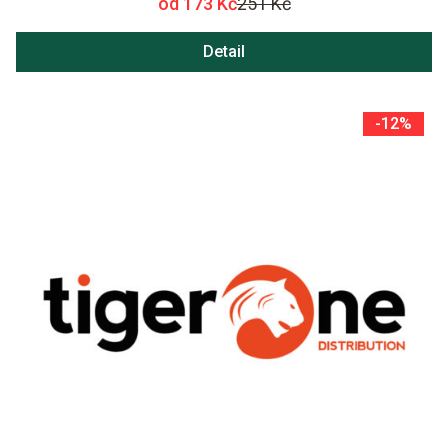
od 173 Kč
251 Kč
Detail
-12%