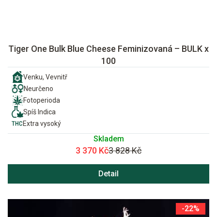
Tiger One Bulk Blue Cheese Feminizovaná – BULK x
100
Venku, Vevnitř
Neurčeno
Fotoperioda
Spíš Indica
Extra vysoký
Skladem
3 370 Kč
3 828 Kč
Detail
-22%