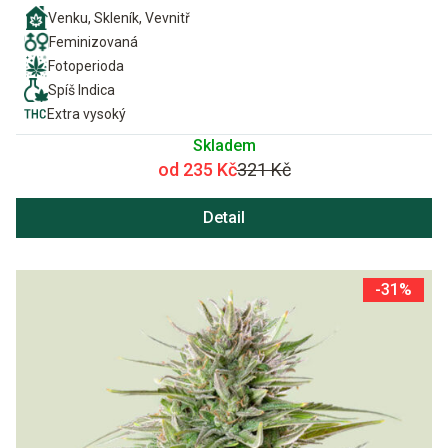
Venku, Skleník, Vevnitř
Feminizovaná
Fotoperioda
Spíš Indica
Extra vysoký
Skladem
od 235 Kč
321 Kč
Detail
-31%