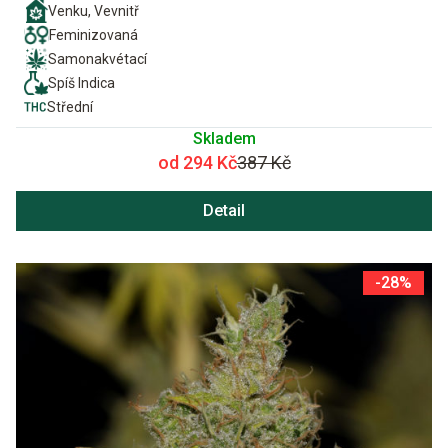
Venku, Vevnitř
Feminizovaná
Samonakvétací
Spíš Indica
Střední
Skladem
od 294 Kč
387 Kč
Detail
-28%