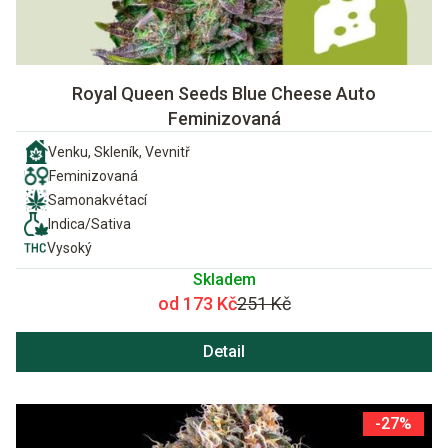
Royal Queen Seeds Blue Cheese Auto
Feminizovaná
Venku, Skleník, Vevnitř
Feminizovaná
Samonakvétací
Indica/Sativa
Vysoký
Skladem
od 173 Kč
251 Kč
Detail
-27%