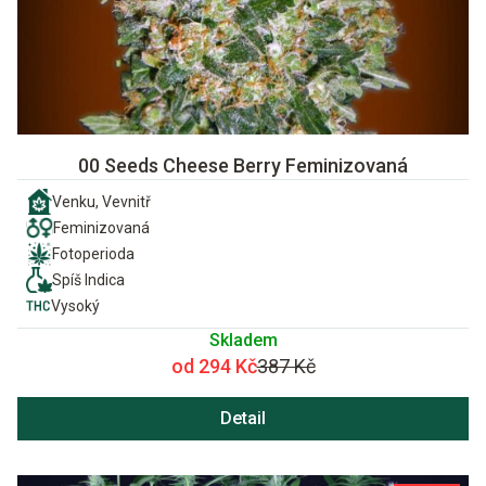
00 Seeds Cheese Berry Feminizovaná
Venku, Vevnitř
Feminizovaná
Fotoperioda
Spíš Indica
Vysoký
Skladem
od 294 Kč
387 Kč
Detail