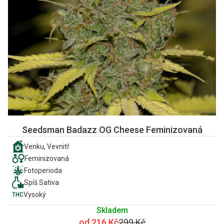
Seedsman Badazz OG Cheese Feminizovaná
Venku, Vevnitř
Feminizovaná
Fotoperioda
Spíš Sativa
Vysoký
Skladem
od 216 Kč
299 Kč