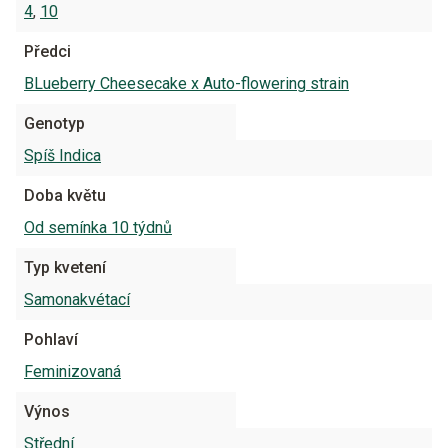
4
,
10
Předci
BLueberry Cheesecake x Auto-flowering strain
Genotyp
Spíš Indica
Doba květu
Od semínka 10 týdnů
Typ kvetení
Samonakvétací
Pohlaví
Feminizovaná
Výnos
Střední