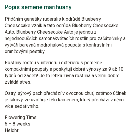
Popis semene marihuany
Přidáním genetiky ruderalis k odrůdě Blueberry
Cheesecake vznikla tato odrůda Blueberry Cheesecake
Auto. Blueberry Cheesecake Auto je jednou z
nejjednodušších samonakvétacích rostlin pro začátečníky a
vytváří barevná modrofialová poupata s kontrastními
oranžovými pestíky.
Rostliny rostou v interiéru i exteriéru s poměrně
kompaktními poupaty a poskytují dobré výnosy za 9 až 10
týdnů od zasetí! Je to lehká živná rostlina a velmi dobře
zvládá stres.
Ostrý, sýrový pach přechází v ovocnou chuť, zatímco účinek
je takový, že uvolňuje tělo kamenem, který přechází v něco
více sedativního.
Flowering Time:
6 – 8 weeks
Height: