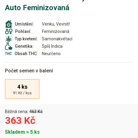
Auto Feminizovaná
Venku, Vevnitř
Umístění:
Feminizovaná
Pohlaví:
Samonakvétací
Typ kvetení:
Spíš Indica
Genetika:
Neurčeno
Obsah THC:
Počet semen v balení
4 ks
91 Kč / kus
Běžná cena:
463 Kč
363 Kč
Skladem > 5 ks