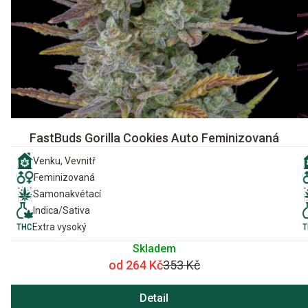
FastBuds Gorilla Cookies Auto Feminizovaná
Venku, Vevnitř
Feminizovaná
Samonakvétací
Indica/Sativa
Extra vysoký
Skladem
od 264 Kč
353 Kč
Detail