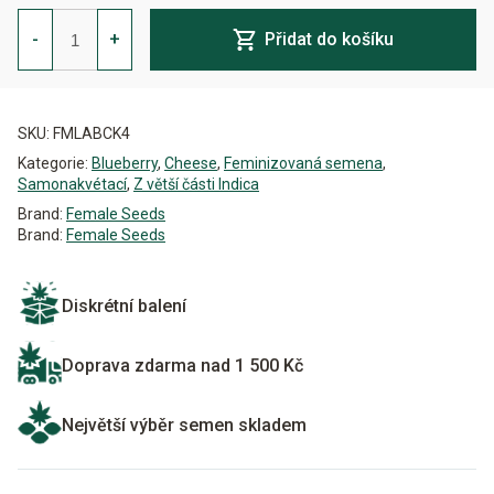
Blueberry
Cheesecake
-
+
Přidat do košíku
Auto
Feminizovaná
množství
Alternative:
SKU:
FMLABCK4
Kategorie:
Blueberry
,
Cheese
,
Feminizovaná semena
,
Samonakvétací
,
Z větší části Indica
Brand:
Female Seeds
Brand:
Female Seeds
Diskrétní balení
Doprava zdarma nad 1 500 Kč
Největší výběr semen skladem