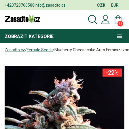
+420728766588
info@zasadto.cz
CZK
EUR
0
ZOBRAZIT
KATEGORIE
Zasadto.cz
/
Female Seeds
/
Blueberry Cheesecake Auto Feminizova
-22%