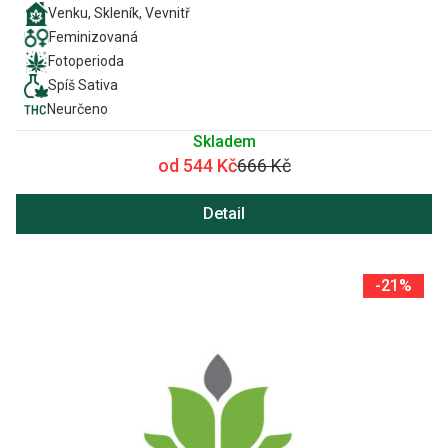
Venku, Skleník, Vevnitř
Feminizovaná
Fotoperioda
Spíš Sativa
Neurčeno
Skladem
od 544 Kč
666 Kč
Detail
-21%