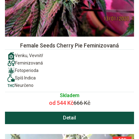
Female Seeds Cherry Pie Feminizovaná
Venku, Vevnitř
Feminizovaná
Fotoperioda
Spíš Indica
Neurčeno
Skladem
od 544 Kč
666 Kč
Detail