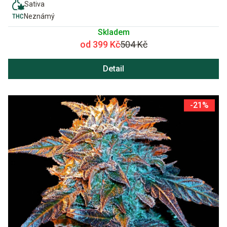
Sativa
Neznámý
Skladem
od 399 Kč
504 Kč
Detail
-21%