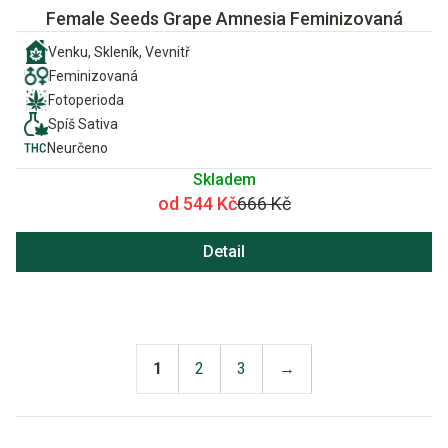
Female Seeds Grape Amnesia Feminizovaná
Venku, Skleník, Vevnitř
Feminizovaná
Fotoperioda
Spíš Sativa
Neurčeno
Skladem
od 544 Kč
666 Kč
Detail
1
2
3
→