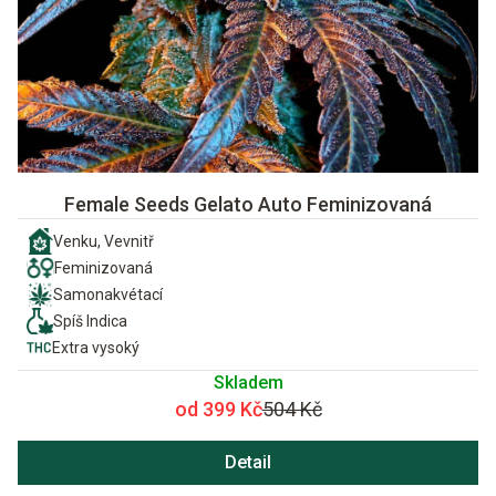
Female Seeds Gelato Auto Feminizovaná
Venku, Vevnitř
Feminizovaná
Samonakvétací
Spíš Indica
Extra vysoký
Skladem
od 399 Kč
504 Kč
Detail