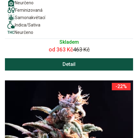
Neurčeno
Feminizovaná
Samonakvétací
Indica/Sativa
Neurčeno
Skladem
od 363 Kč
463 Kč
Detail
-22%