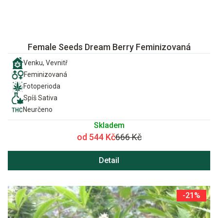
Female Seeds Dream Berry Feminizovaná
Venku, Vevnitř
Feminizovaná
Fotoperioda
Spíš Sativa
Neurčeno
Skladem
od 544 Kč
666 Kč
Detail
-21%