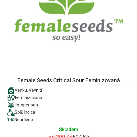
Female Seeds Critical Sour Feminizovaná
Venku, Vevnitř
Feminizovaná
Fotoperioda
Spíš Indica
Neurčeno
Skladem
od 399 Kč
504 Kč