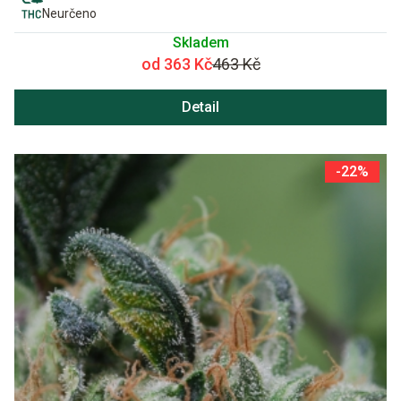
Neurčeno
Skladem
od 363 Kč
463 Kč
Detail
-22%