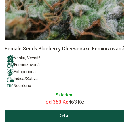
Female Seeds Blueberry Cheesecake Feminizovaná
Venku, Vevnitř
Feminizovaná
Fotoperioda
Indica/Sativa
Neurčeno
Skladem
od 363 Kč
463 Kč
Detail