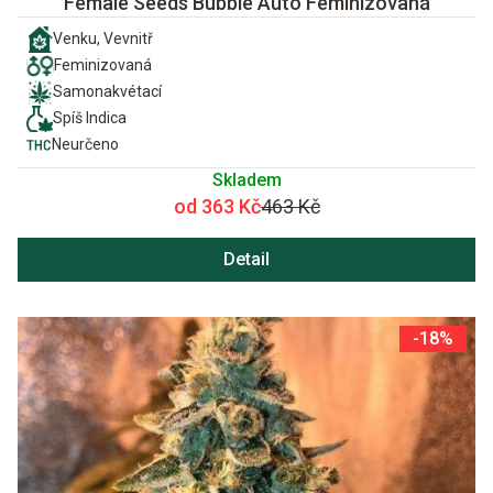
Female Seeds Bubble Auto Feminizovaná
Venku, Vevnitř
Feminizovaná
Samonakvétací
Spíš Indica
Neurčeno
Skladem
od 363 Kč
463 Kč
Detail
-18%