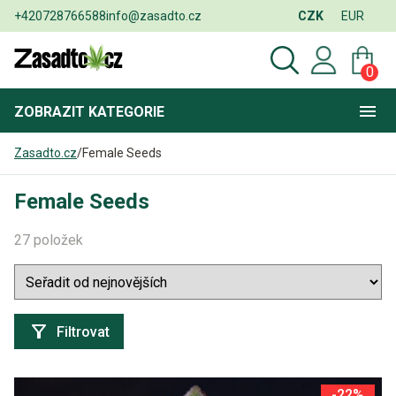
+420728766588
info@zasadto.cz
CZK
EUR
0
ZOBRAZIT
KATEGORIE
Zasadto.cz
/
Female Seeds
Female Seeds
27 položek
Filtrovat
-22%