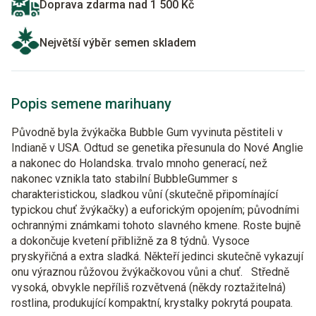
Doprava zdarma nad 1 500 Kč
Největší výběr semen skladem
Popis semene marihuany
Původně byla žvýkačka Bubble Gum vyvinuta pěstiteli v
Indianě v USA. Odtud se genetika přesunula do Nové Anglie
a nakonec do Holandska. trvalo mnoho generací, než
nakonec vznikla tato stabilní BubbleGummer s
charakteristickou, sladkou vůní (skutečně připomínající
typickou chuť žvýkačky) a euforickým opojením; původními
ochrannými známkami tohoto slavného kmene. Roste bujně
a dokončuje kvetení přibližně za 8 týdnů. Vysoce
pryskyřičná a extra sladká. Někteří jedinci skutečně vykazují
onu výraznou růžovou žvýkačkovou vůni a chuť. Středně
vysoká, obvykle nepříliš rozvětvená (někdy roztažitelná)
rostlina, produkující kompaktní, krystalky pokrytá poupata.