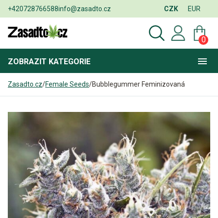
+420728766588
info@zasadto.cz
CZK
EUR
0
ZOBRAZIT
KATEGORIE
Zasadto.cz
/
Female Seeds
/
Bubblegummer Feminizovaná