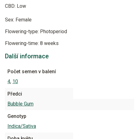
CBD: Low
Sex: Female
Flowering-type:
Photoperiod
Flowering-time:
8 weeks
Další informace
Počet semen v balení
4
,
10
Předci
Bubble Gum
Genotyp
Indica/Sativa
Doba květu