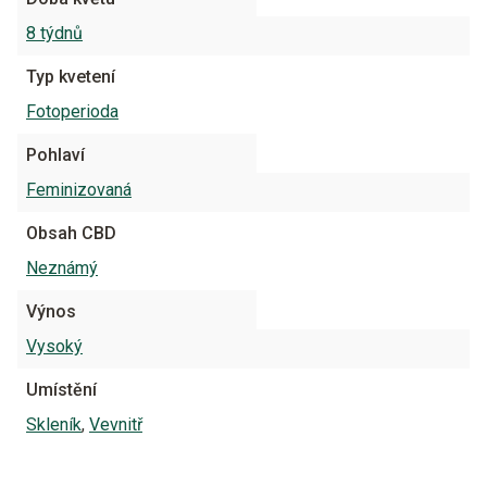
8 týdnů
Typ kvetení
Fotoperioda
Pohlaví
Feminizovaná
Obsah CBD
Neznámý
Výnos
Vysoký
Umístění
Skleník
,
Vevnitř