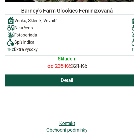
Barney's Farm Glookies Feminizovaná
Venku, Skleník, Vevnitř
Neurčeno
Fotoperioda
Spíš Indica
Extra vysoký
Skladem
od 235 Kč
321 Kč
Detail
Kontakt
Obchodní podmínky