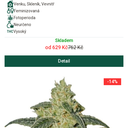
Venku, Skleník, Vevnitř
Feminizovaná
Fotoperioda
Neurčeno
Vysoký
Skladem
od 629 Kč
762 Kč
Detail
-14%