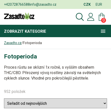
+420728766588
info@zasadto.cz
CZK
EUR
0
ZOBRAZIT
KATEGORIE
Zasadto.cz
/
Fotoperioda
Fotoperioda
Proces růstu se sklizní 1x ročně, s vyšším obsahem
THC/CBD. Přirozený vývoj rostliny závislý na světelných
cyklech slunce. Vhodné pro pokročilejší pěstitele.
952 položek