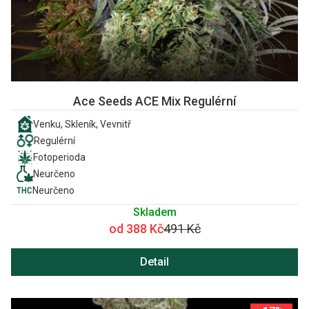
Ace Seeds ACE Mix Regulérní
Venku, Skleník, Vevnitř
Regulérní
Fotoperioda
Neurčeno
Neurčeno
Skladem
od 388 Kč
491 Kč
Detail