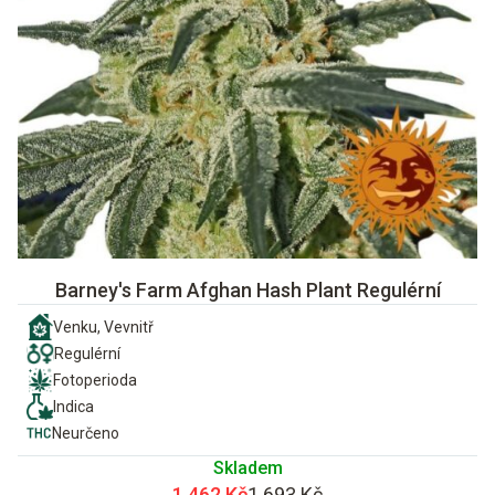
Barney's Farm Afghan Hash Plant Regulérní
Venku, Vevnitř
Regulérní
Fotoperioda
Indica
Neurčeno
Skladem
1 462 Kč
1 693 Kč