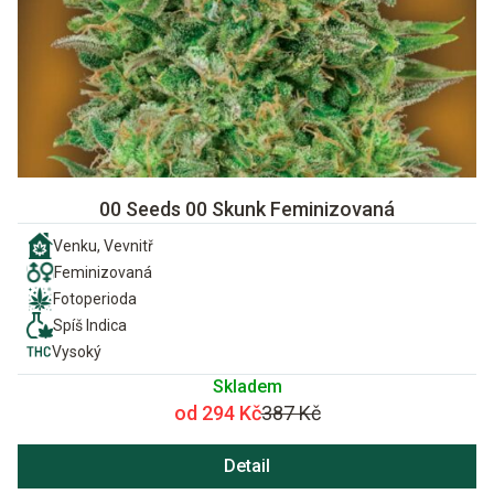
00 Seeds 00 Skunk Feminizovaná
Venku, Vevnitř
Feminizovaná
Fotoperioda
Spíš Indica
Vysoký
Skladem
od 294 Kč
387 Kč
Detail