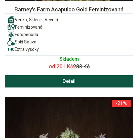
Barney's Farm Acapulco Gold Feminizovaná
Venku, Skleník, Vevnitř
Feminizovaná
Fotoperioda
Spíš Sativa
Extra vysoký
Skladem
od 201 Kč
283 Kč
Detail
-21%