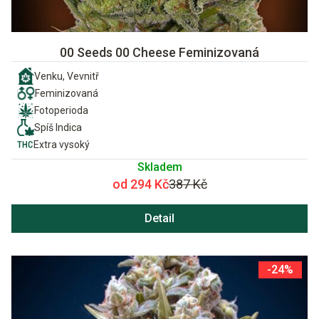
00 Seeds 00 Cheese Feminizovaná
Venku, Vevnitř
Feminizovaná
Fotoperioda
Spíš Indica
Extra vysoký
Skladem
od 294 Kč
387 Kč
Detail
-24%