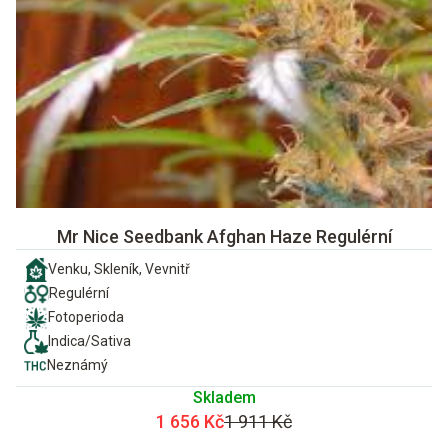
Mr Nice Seedbank Afghan Haze Regulérní
Venku, Skleník, Vevnitř
Regulérní
Fotoperioda
Indica/Sativa
Neznámý
Skladem
1 656 Kč
1 911 Kč