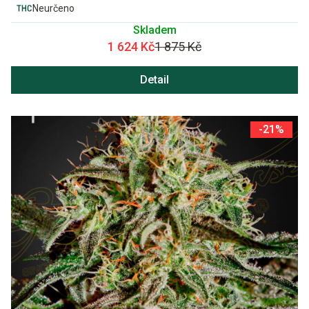
Neurčeno
Skladem
1 624 Kč
1 875 Kč
Detail
-21%