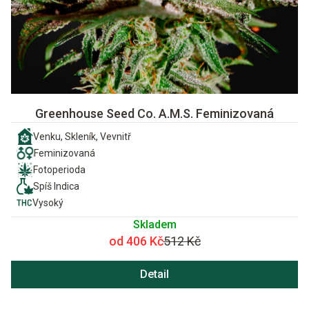
Greenhouse Seed Co. A.M.S. Feminizovaná
Venku, Skleník, Vevnitř
Feminizovaná
Fotoperioda
Spíš Indica
Vysoký
Skladem
od 406 Kč
512 Kč
Detail