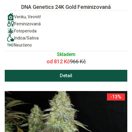
DNA Genetics 24K Gold Feminizovaná
Venku, Vevnitř
Feminizovaná
Fotoperioda
Indica/Sativa
Neurčeno
Skladem
od 812 Kč
966 Kč
Detail
-13%