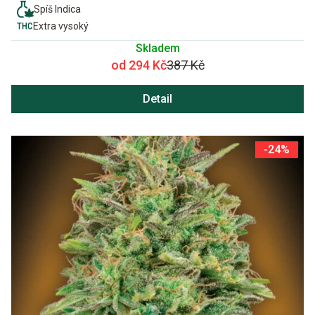
Spíš Indica
Extra vysoký
Skladem
od 294 Kč
387 Kč
Detail
-24%