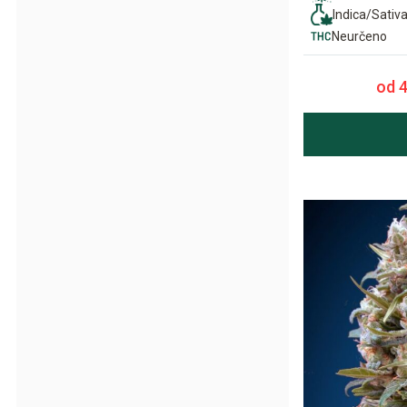
Indica/Sativ
Neurčeno
od 