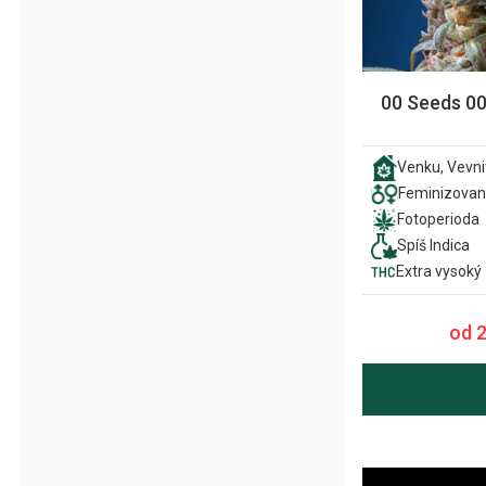
00 Seeds 0
Venku, Vevni
Feminizova
Fotoperioda
Spíš Indica
Extra vysoký
od 