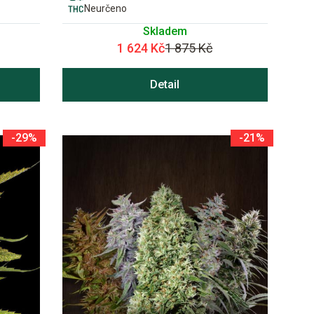
Neurčeno
Skladem
1 624 Kč
1 875 Kč
Detail
-29%
-21%