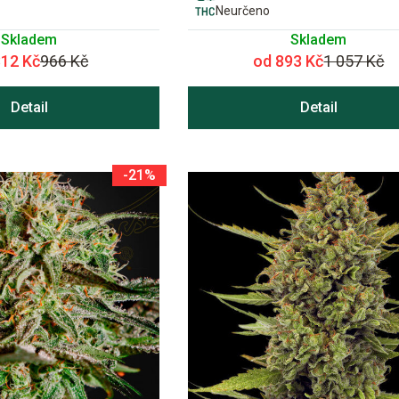
Neurčeno
Skladem
Skladem
812 Kč
966 Kč
od 893 Kč
1 057 Kč
Detail
Detail
-21%