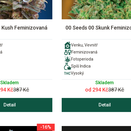
0 Kush Feminizovaná
00 Seeds 00 Skunk Feminiz
tř
Venku, Vevnitř
ná
Feminizovaná
Fotoperioda
Spíš Indica
Vysoký
Skladem
Skladem
294 Kč
387 Kč
od 294 Kč
387 Kč
Detail
Detail
-16%