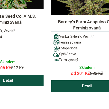
e Seed Co. A.M.S.
Barney's Farm Acapulco 
minizovaná
Feminizovaná
k, Vevnitř
Venku, Skleník, Vevnitř
ná
Feminizovaná
Fotoperioda
Spíš Sativa
Extra vysoký
Skladem
Skladem
406 Kč
512 Kč
od 201 Kč
283 Kč
Detail
Detail