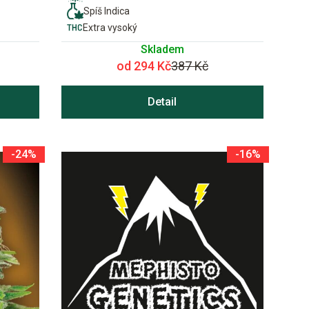
Spíš Indica
Extra vysoký
Skladem
od 294 Kč
387 Kč
Detail
-24%
-16%