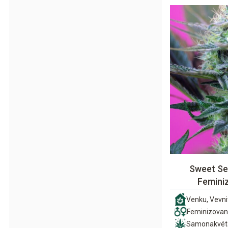
Sweet Se
Femini
Venku, Vevni
Feminizova
Samonakvét