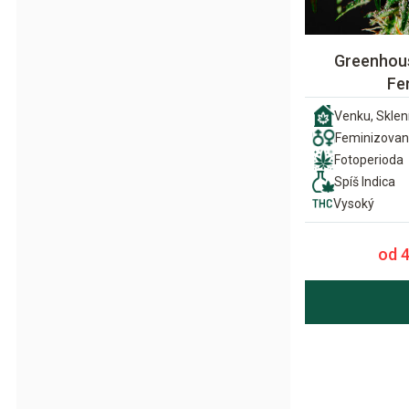
Greenhous
Fe
Venku, Sklení
Feminizova
Fotoperioda
Spíš Indica
Vysoký
od 