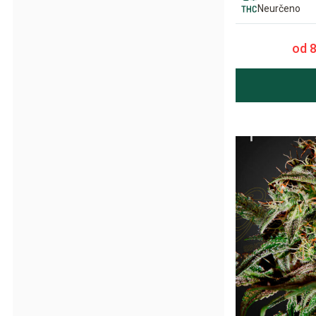
Neurčeno
od 