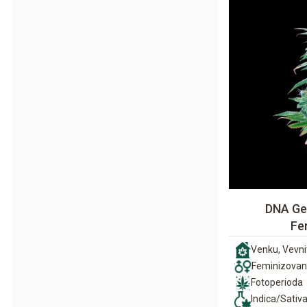
DNA Ge
Fe
Venku, Vevni
Feminizova
Fotoperioda
Indica/Sativ