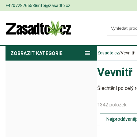
+420728766588
info@zasadto.cz
ZOBRAZIT
KATEGORIE
Zasadto.cz
/
Vevnitř
Vevnitř
Šlechtění po celý r
1342 položek
Nejprodávaněj