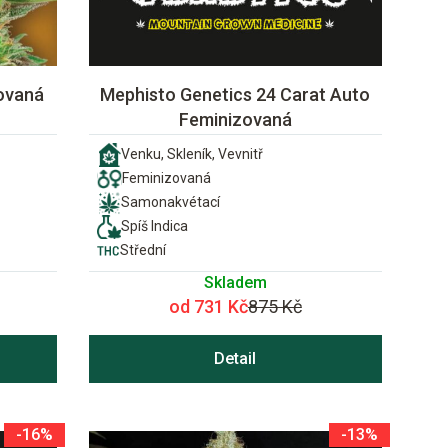
ovaná
Mephisto Genetics 24 Carat Auto
Feminizovaná
Venku, Skleník, Vevnitř
Feminizovaná
Samonakvétací
Spíš Indica
Střední
Skladem
od 731 Kč
875 Kč
Detail
-16%
-13%