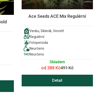
Ace Seeds ACE Mix Regulérní
Gold
Venku, Skleník, Vevnitř
Regulérní
Fotoperioda
Neurčeno
Neurčeno
Skladem
od 388 Kč
491 Kč
Detail