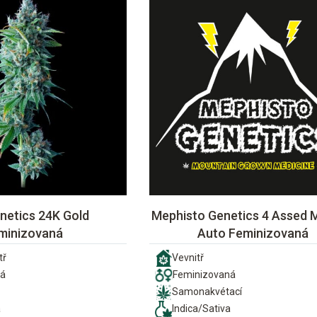
netics 24K Gold
Mephisto Genetics 4 Assed 
minizovaná
Auto Feminizovaná
tř
Vevnitř
ná
Feminizovaná
Samonakvétací
a
Indica/Sativa