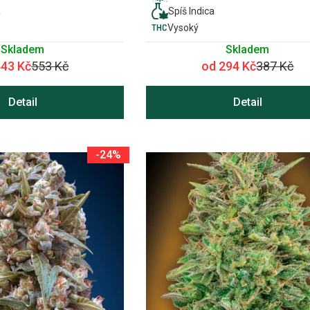
a
Spíš Indica
Vysoký
Skladem
Skladem
443 Kč
553 Kč
od 294 Kč
387 Kč
Detail
Detail
-24%