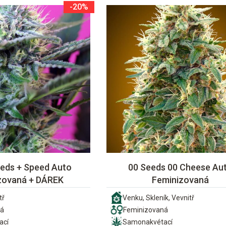
-20%
eds + Speed Auto
00 Seeds 00 Cheese Au
zovaná + DÁREK
Feminizovaná
tř
Venku, Skleník, Vevnitř
ná
Feminizovaná
ací
Samonakvétací