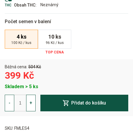
Neznámý
Obsah THC:
Počet semen v balení
4 ks
10 ks
100 Kč / kus
96 Kč / kus
Běžná cena:
504 Kč
399 Kč
Skladem > 5 ks
Easy
Sativa
-
+
Přidat do košíku
Feminizovaná
množství
Alternative:
SKU:
FMLES4