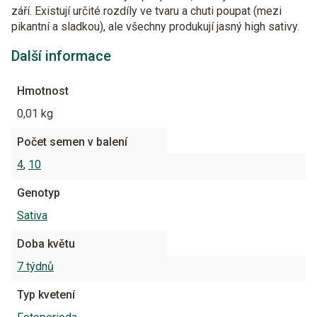
září. Existují určité rozdíly ve tvaru a chuti poupat (mezi
pikantní a sladkou), ale všechny produkují jasný high sativy.
Další informace
Hmotnost
0,01 kg
Počet semen v balení
4
,
10
Genotyp
Sativa
Doba květu
7 týdnů
Typ kvetení