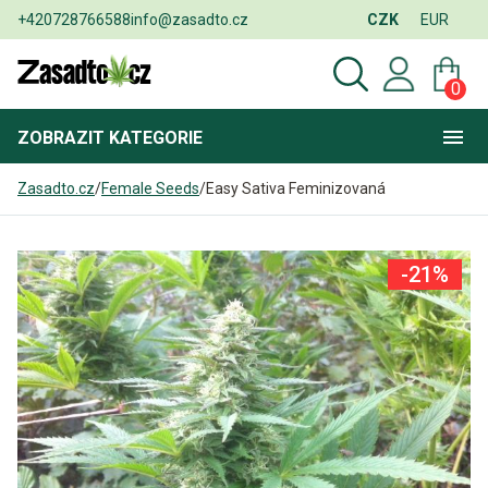
+420728766588
info@zasadto.cz
CZK
EUR
0
ZOBRAZIT
KATEGORIE
Zasadto.cz
/
Female Seeds
/
Easy Sativa Feminizovaná
-21%