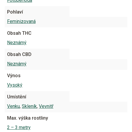
Fotoperioda
Pohlaví
Feminizovaná
Obsah THC
Neznámý
Obsah CBD
Neznámý
Výnos
Vysoký
Umístění
Venku
,
Skleník
,
Vevnitř
Max. výška rostliny
2 – 3 metry