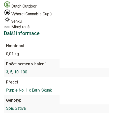
Dutch Outdoor
Výherci Cannabis Cupů
venku
Mírný rauš
Další informace
Hmotnost
0,01 kg
Počet semen v balení
3
,
5
,
10
,
100
Předci
Purple No. 1 x Early Skunk
Genotyp
Spíš Sativa