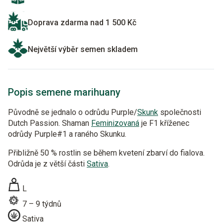
Doprava zdarma nad 1 500 Kč
Největší výběr semen skladem
Popis semene marihuany
Původně se jednalo o odrůdu Purple/
Skunk
společnosti
Dutch Passion. Shaman
Feminizovaná
je F1 kříženec
odrůdy Purple#1 a raného Skunku.
Přibližně 50 % rostlin se během kvetení zbarví do fialova.
Odrůda je z větší části
Sativa
.
L
7 – 9 týdnů
Sativa