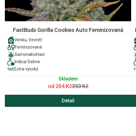
FastBuds Gorilla Cookies Auto Feminizovaná
Venku, Vevnitř
Feminizovaná
Samonakvétací
Indica/Sativa
Extra vysoký
Skladem
od 264 Kč
353 Kč
Detail