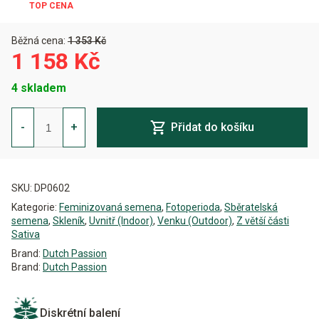
Běžná cena:
1 353 Kč
1 158 Kč
4 skladem
Shaman
Feminizovaná
-
+
Přidat do košíku
množství
Alternative:
SKU:
DP0602
Kategorie:
Feminizovaná semena
,
Fotoperioda
,
Sběratelská
semena
,
Skleník
,
Uvnitř (Indoor)
,
Venku (Outdoor)
,
Z větší části
Sativa
Brand:
Dutch Passion
Brand:
Dutch Passion
Diskrétní balení