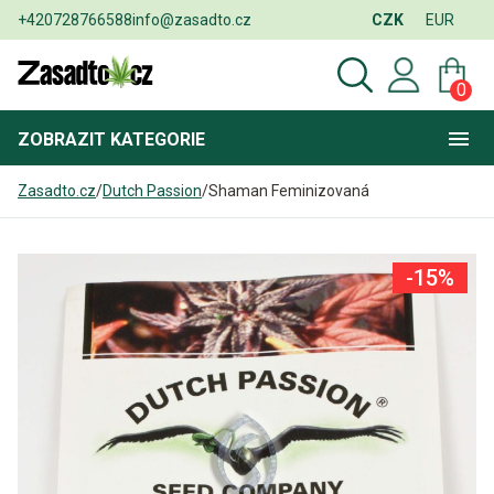
+420728766588
info@zasadto.cz
CZK
EUR
0
ZOBRAZIT
KATEGORIE
Zasadto.cz
/
Dutch Passion
/
Shaman Feminizovaná
-15%