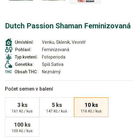
Dutch Passion Shaman Feminizovaná
Venku, Skleník, Vevnitř
Umístění:
Feminizovaná
Pohlaví:
Fotoperioda
Typ kvetení:
Spíš Sativa
Genetika:
Neznámý
Obsah THC:
Počet semen v balení
3 ks
5 ks
10 ks
161 Kč / kus
147 Kč / kus
116 Kč / kus
100 ks
100 Kč / kus