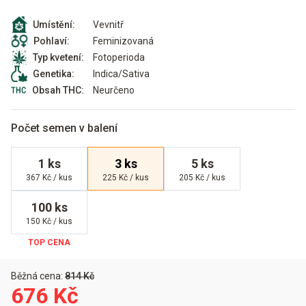
Vevnitř
Umístění:
Feminizovaná
Pohlaví:
Fotoperioda
Typ kvetení:
Indica/Sativa
Genetika:
Neurčeno
Obsah THC:
Počet semen v balení
1 ks
3 ks
5 ks
367 Kč / kus
225 Kč / kus
205 Kč / kus
100 ks
150 Kč / kus
Běžná cena:
814 Kč
676 Kč