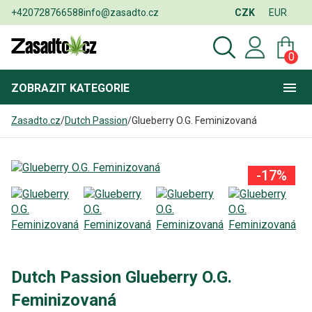
+420728766588
info@zasadto.cz
CZK
EUR
0
ZOBRAZIT
KATEGORIE
Zasadto.cz
/
Dutch Passion
/
Glueberry O.G. Feminizovaná
-17%
Dutch Passion Glueberry O.G.
Feminizovaná