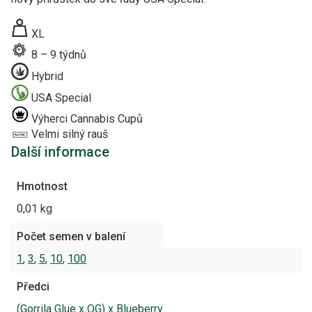
XL
8 – 9 týdnů
Hybrid
USA Special
Výherci Cannabis Cupů
Velmi silný rauš
Další informace
Hmotnost
0,01 kg
Počet semen v balení
1
,
3
,
5
,
10
,
100
Předci
(Gorrila Glue x OG) x Blueberry