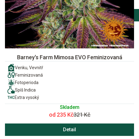
Barney's Farm Mimosa EVO Feminizovaná
Venku, Vevnitř
Feminizovaná
Fotoperioda
Spíš Indica
Extra vysoký
Skladem
od 235 Kč
321 Kč
Detail