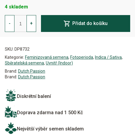
4 skladem
Glueberry
O.G.
-
+
Přidat do košíku
Feminizovaná
množství
Alternative:
SKU:
DP8732
Kategorie:
Feminizovaná semena
,
Fotoperioda
,
Indica / Sativa
,
Sběratelská semena
,
Uvnitř (Indoor)
Brand:
Dutch Passion
Brand:
Dutch Passion
Diskrétní balení
Doprava zdarma nad 1 500 Kč
Největší výběr semen skladem