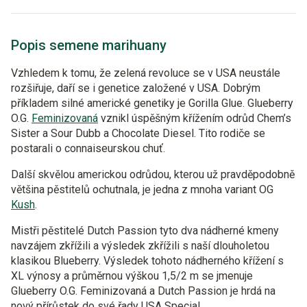
Popis semene marihuany
Vzhledem k tomu, že zelená revoluce se v USA neustále
rozšiřuje, daří se i genetice založené v USA. Dobrým
příkladem silné americké genetiky je Gorilla Glue. Glueberry
O.G.
Feminizovaná
vznikl úspěšným křížením odrůd Chem’s
Sister a Sour Dubb a Chocolate Diesel. Tito rodiče se
postarali o connaiseurskou chuť.
Další skvělou americkou odrůdou, kterou už pravděpodobně
většina pěstitelů ochutnala, je jedna z mnoha variant OG
Kush
.
Mistři pěstitelé Dutch Passion tyto dva nádherné kmeny
navzájem zkřížili a výsledek zkřížili s naší dlouholetou
klasikou Blueberry. Výsledek tohoto nádherného křížení s
XL výnosy a průměrnou výškou 1,5/2 m se jmenuje
Glueberry O.G. Feminizovaná a Dutch Passion je hrdá na
nový přírůstek do své řady USA Special.