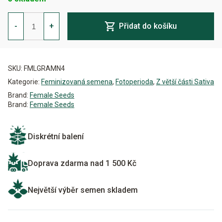
Grape
Amnesia
-
+
Přidat do košíku
Feminizovaná
množství
Alternative:
SKU:
FMLGRAMN4
Kategorie:
Feminizovaná semena
,
Fotoperioda
,
Z větší části Sativa
Brand:
Female Seeds
Brand:
Female Seeds
Diskrétní balení
Doprava zdarma nad 1 500 Kč
Největší výběr semen skladem