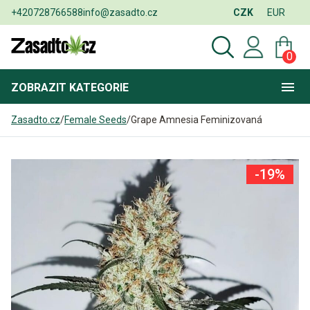
+420728766588
info@zasadto.cz
CZK
EUR
0
ZOBRAZIT
KATEGORIE
Zasadto.cz
/
Female Seeds
/
Grape Amnesia Feminizovaná
-19%