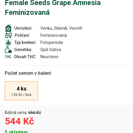
Female Seeds Grape Amnesia
Feminizovaná
Venku, Skleník, Vevnitř
Umístění:
Feminizovaná
Pohlaví:
Fotoperioda
Typ kvetení:
Spíš Sativa
Genetika:
Neurčeno
Obsah THC:
Počet semen v balení
4 ks
136 Kč / kus
Běžná cena:
666 Kč
544 Kč
5 skladem