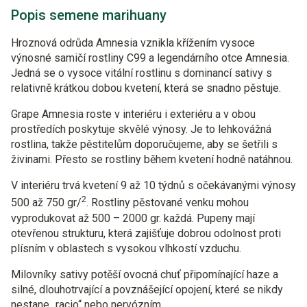
Popis semene marihuany
Hroznová odrůda Amnesia vznikla křížením vysoce
výnosné samičí rostliny C99 a legendárního otce Amnesia.
Jedná se o vysoce vitální rostlinu s dominancí sativy s
relativně krátkou dobou kvetení, která se snadno pěstuje.
Grape Amnesia roste v interiéru i exteriéru a v obou
prostředích poskytuje skvělé výnosy. Je to lehkovážná
rostlina, takže pěstitelům doporučujeme, aby se šetřili s
živinami. Přesto se rostliny během kvetení hodně natáhnou.
V interiéru trvá kvetení 9 až 10 týdnů s očekávanými výnosy
2
500 až 750 gr/
. Rostliny pěstované venku mohou
vyprodukovat až 500 – 2000 gr. každá. Pupeny mají
otevřenou strukturu, která zajišťuje dobrou odolnost proti
plísním v oblastech s vysokou vlhkostí vzduchu.
Milovníky sativy potěší ovocná chuť připomínající haze a
silné, dlouhotrvající a povznášející opojení, které se nikdy
nestane „racio“ nebo nervózním.