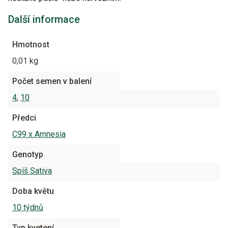
Další informace
Hmotnost
0,01 kg
Počet semen v balení
4
,
10
Předci
C99 x Amnesia
Genotyp
Spíš Sativa
Doba květu
10 týdnů
Typ kvetení