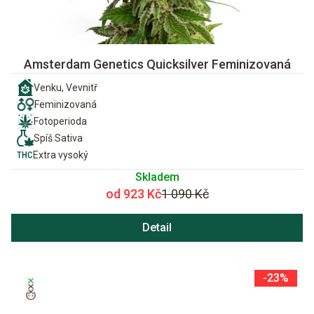
Amsterdam Genetics Quicksilver Feminizovaná
Venku, Vevnitř
Feminizovaná
Fotoperioda
Spíš Sativa
Extra vysoký
Skladem
od 923 Kč
1 090 Kč
Detail
-23%