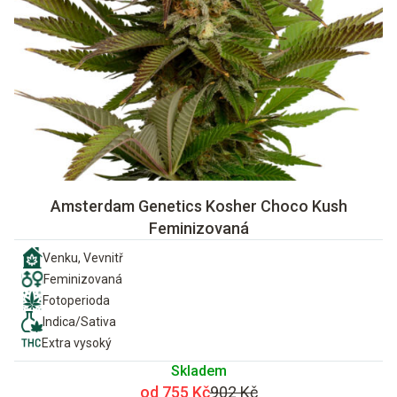
Amsterdam Genetics Kosher Choco Kush
Feminizovaná
Venku, Vevnitř
Feminizovaná
Fotoperioda
Indica/Sativa
Extra vysoký
Skladem
od 755 Kč
902 Kč