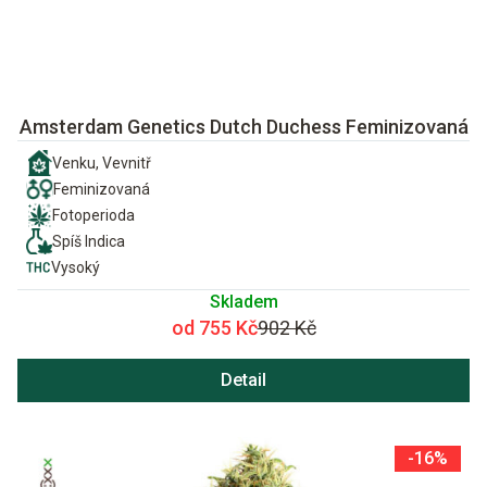
Amsterdam Genetics Dutch Duchess Feminizovaná
Venku, Vevnitř
Feminizovaná
Fotoperioda
Spíš Indica
Vysoký
Skladem
od 755 Kč
902 Kč
Detail
-16%