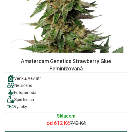
Amsterdam Genetics Strawberry Glue
Feminizovaná
Venku, Vevnitř
Neurčeno
Fotoperioda
Spíš Indica
Vysoký
Skladem
od 612 Kč
743 Kč