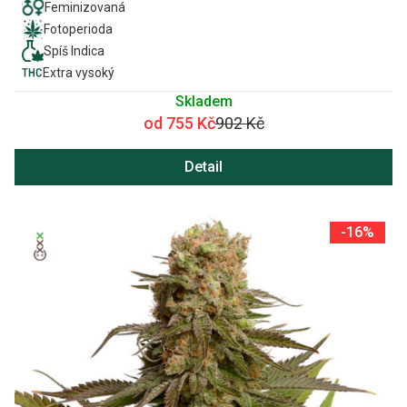
Feminizovaná
Fotoperioda
Spíš Indica
Extra vysoký
Skladem
od 755 Kč
902 Kč
Detail
-16%