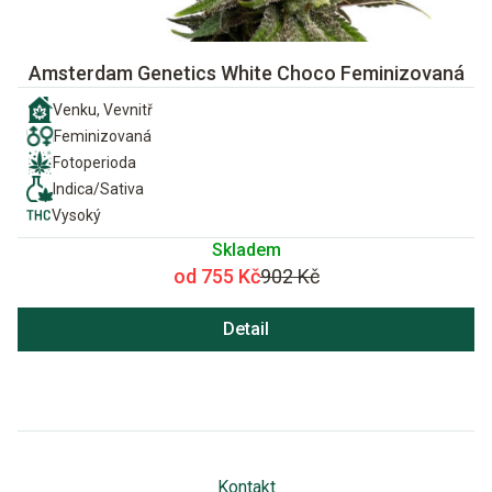
Amsterdam Genetics White Choco Feminizovaná
Venku, Vevnitř
Feminizovaná
Fotoperioda
Indica/Sativa
Vysoký
Skladem
od 755 Kč
902 Kč
Detail
Kontakt