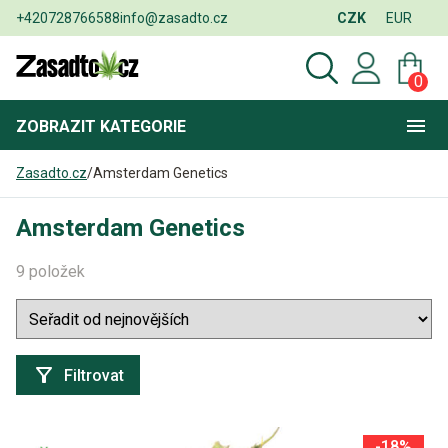
+420728766588
info@zasadto.cz
CZK
EUR
0
ZOBRAZIT
KATEGORIE
Zasadto.cz
/
Amsterdam Genetics
Amsterdam Genetics
9 položek
Filtrovat
-18%