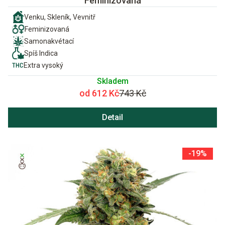
Feminizovaná
Venku, Skleník, Vevnitř
Feminizovaná
Samonakvétací
Spíš Indica
Extra vysoký
Skladem
od 612 Kč
743 Kč
Detail
-19%