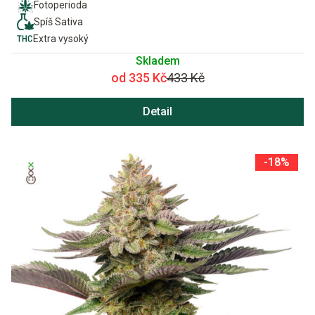
Fotoperioda
Spíš Sativa
Extra vysoký
Skladem
od 335 Kč
433 Kč
Detail
-18%