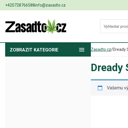
+420728766588
info@zasadto.cz
ZOBRAZIT
KATEGORIE
Zasadto.cz
/
Dready 
Dready 
Vašemu vý