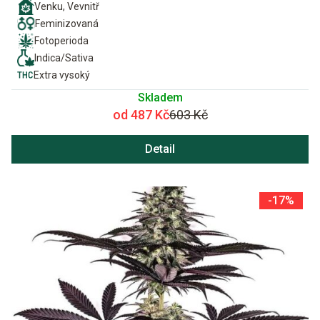
Venku, Vevnitř
Feminizovaná
Fotoperioda
Indica/Sativa
Extra vysoký
Skladem
od 487 Kč
603 Kč
Detail
-17%