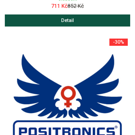
711 Kč
852 Kč
Detail
-30%