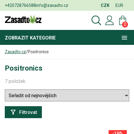
+420728766588
info@zasadto.cz
CZK
EUR
0
ZOBRAZIT
KATEGORIE
Zasadto.cz
/
Positronics
Positronics
7 položek
Filtrovat
-19%