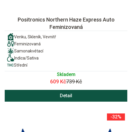
Positronics Northern Haze Express Auto
Feminizovaná
Venku, Skleník, Vevnitř
Feminizovaná
Samonakvétací
Indica/Sativa
Střední
Skladem
609 Kč
739 Kč
Detail
-32%