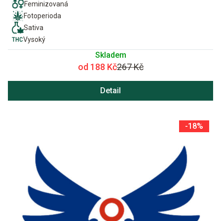
Feminizovaná
Fotoperioda
Sativa
Vysoký
Skladem
od 188 Kč
267 Kč
Detail
-18%