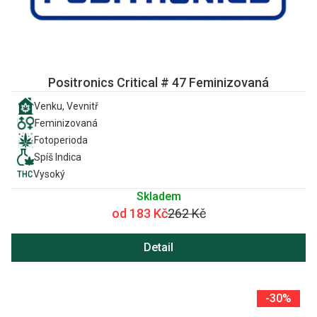
Positronics Critical # 47 Feminizovaná
Venku, Vevnitř
Feminizovaná
Fotoperioda
Spíš Indica
Vysoký
Skladem
od 183 Kč
262 Kč
Detail
-30%