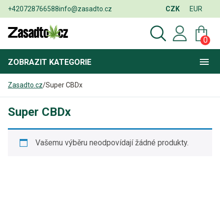
+420728766588
info@zasadto.cz
CZK
EUR
0
ZOBRAZIT
KATEGORIE
Zasadto.cz
/
Super CBDx
Super CBDx
Vašemu výběru neodpovídají žádné produkty.