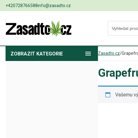
+420728766588
info@zasadto.cz
ZOBRAZIT
KATEGORIE
Zasadto.cz
/
Grapefru
Grapefr
Vašemu vý