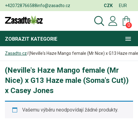
+420728766588
info@zasadto.cz
CZK
EUR
0
ZOBRAZIT
KATEGORIE
Zasadto.cz
/
(Neville's Haze Mango female (Mr Nice) x G13 Haze mal
(Neville's Haze Mango female (Mr
Nice) x G13 Haze male (Soma's Cut))
x Casey Jones
Vašemu výběru neodpovídají žádné produkty.