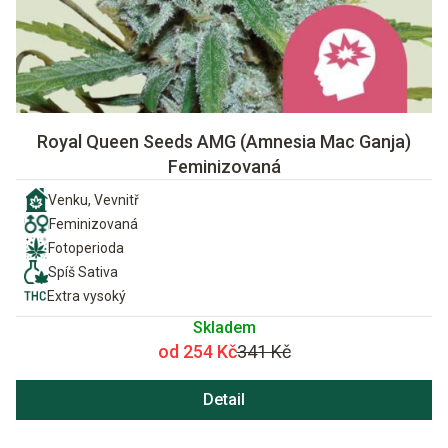
Royal Queen Seeds AMG (Amnesia Mac Ganja)
Feminizovaná
Venku, Vevnitř
Feminizovaná
Fotoperioda
Spíš Sativa
Extra vysoký
Skladem
od 254 Kč
341 Kč
Detail