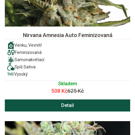
Nirvana Amnesia Auto Feminizovaná
Venku, Vevnitř
Feminizovaná
Samonakvétací
Spíš Sativa
Vysoký
Skladem
508 Kč
625 Kč
Detail