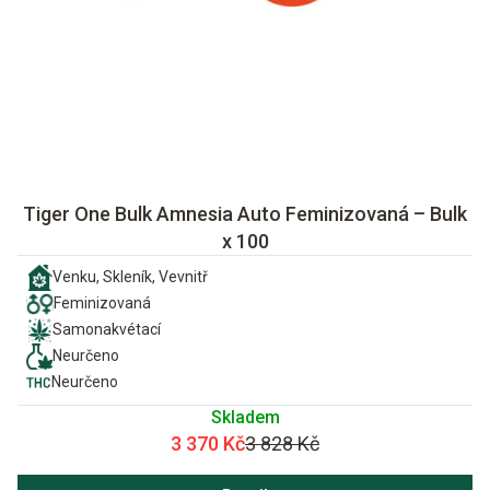
Tiger One Bulk Amnesia Auto Feminizovaná – Bulk
x 100
Venku, Skleník, Vevnitř
Feminizovaná
Samonakvétací
Neurčeno
Neurčeno
Skladem
3 370 Kč
3 828 Kč