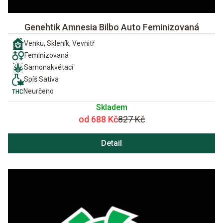
Genehtik Amnesia Bilbo Auto Feminizovaná
Venku, Skleník, Vevnitř
Feminizovaná
Samonakvétací
Spíš Sativa
Neurčeno
Skladem
od 688 Kč
827 Kč
Detail