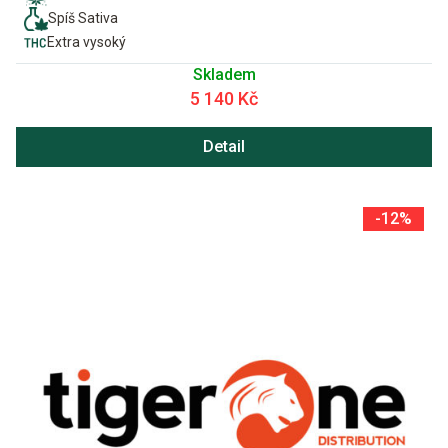
Spíš Sativa
Extra vysoký
Skladem
5 140 Kč
Detail
-12%