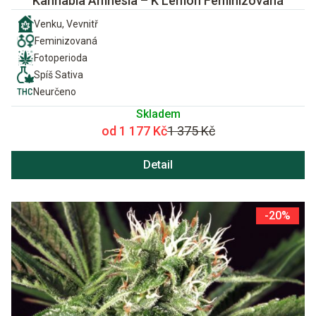
Kannabia Amnesia – K Lemon Feminizovaná
Venku, Vevnitř
Feminizovaná
Fotoperioda
Spíš Sativa
Neurčeno
Skladem
od 1 177 Kč
1 375 Kč
Detail
-20%