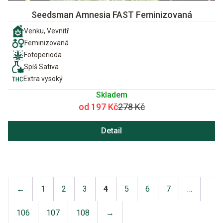
Seedsman Amnesia FAST Feminizovaná
Venku, Vevnitř
Feminizovaná
Fotoperioda
Spíš Sativa
Extra vysoký
Skladem
od 197 Kč
278 Kč
Detail
←
1
2
3
4
5
6
7
…
106
107
108
→