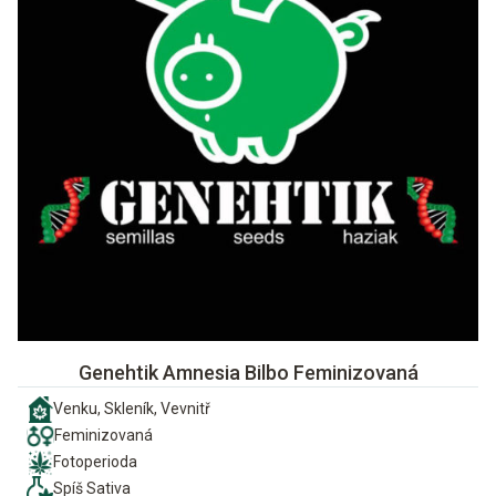
Genehtik Amnesia Bilbo Feminizovaná
Venku, Skleník, Vevnitř
Feminizovaná
Fotoperioda
Spíš Sativa