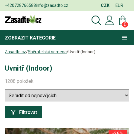
+420728766588
info@zasadto.cz
CZK
EUR
0
ZOBRAZIT
KATEGORIE
Zasadto.cz
/
Sběratelská semena
/
Uvnitř (Indoor)
Uvnitř (Indoor)
1288 položek
Filtrovat
-36%