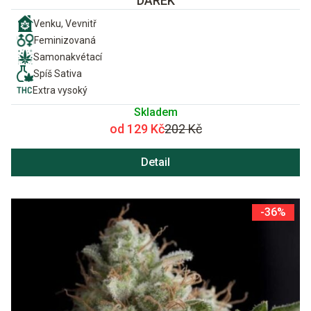
DÁREK
Venku, Vevnitř
Feminizovaná
Samonakvétací
Spíš Sativa
Extra vysoký
Skladem
od 129 Kč
202 Kč
Detail
-36%