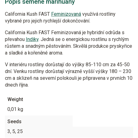
Popis semene marihuany
California Kush FAST
Feminizovaná
využívá rostliny
vybrané pro jejich rychlejší dokončování.
California Kush FAST Feminizovaná je hybridní odrůda s
převahou
Indiky
. Jedná se o energickou rostlinu s rychlým
růstem a snadným pěstováním. Skvělá produkce pryskyřice
a sladké a kořeněné aroma.
V interiéru rostliny dorůstají do výšky 85-110 cm za 45-50
dní. Venku rostliny dorůstají výrazně vyšší výšky 180 – 230
cm a sklizeň na severní polokouli je připravena v prvních 10
dnech října.
Weight
0,01 kg
Seeds
3, 5, 25