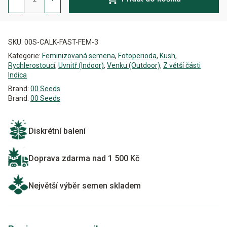
FAST
Feminizovaná
množství
Alternative:
SKU:
00S-CALK-FAST-FEM-3
Kategorie:
Feminizovaná semena
,
Fotoperioda
,
Kush
,
Rychlerostoucí
,
Uvnitř (Indoor)
,
Venku (Outdoor)
,
Z větší části
Indica
Brand:
00 Seeds
Brand:
00 Seeds
Diskrétní balení
Doprava zdarma nad 1 500 Kč
Největší výběr semen skladem