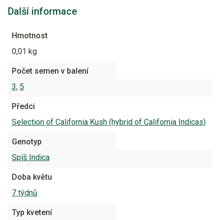
Další informace
Hmotnost
0,01 kg
Počet semen v balení
3
,
5
Předci
Selection of California Kush (hybrid of California Indicas)
Genotyp
Spíš Indica
Doba květu
7 týdnů
Typ kvetení