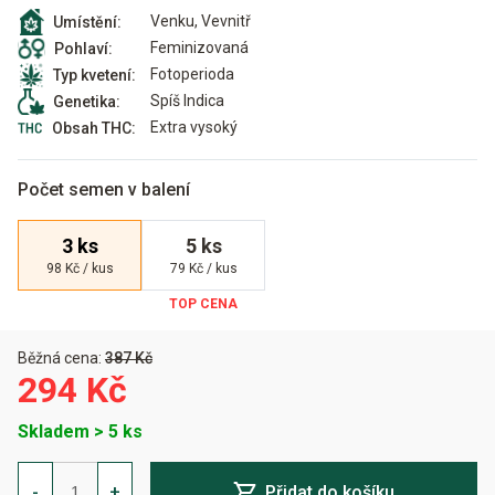
Venku, Vevnitř
Umístění:
Feminizovaná
Pohlaví:
Fotoperioda
Typ kvetení:
Spíš Indica
Genetika:
Extra vysoký
Obsah THC:
Počet semen v balení
3 ks
5 ks
98 Kč / kus
79 Kč / kus
Běžná cena:
387 Kč
294 Kč
Skladem > 5 ks
California
Kush
-
+
Přidat do košíku