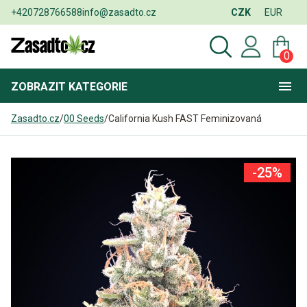
+420728766588
info@zasadto.cz
CZK
EUR
0
ZOBRAZIT
KATEGORIE
Zasadto.cz
/
00 Seeds
/
California Kush FAST Feminizovaná
-25%