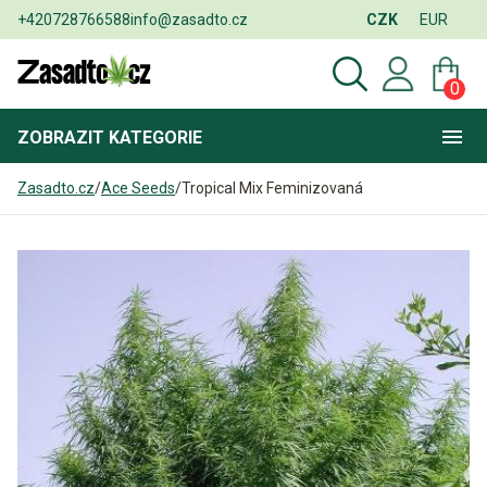
+420728766588
info@zasadto.cz
CZK
EUR
0
ZOBRAZIT
KATEGORIE
Zasadto.cz
/
Ace Seeds
/
Tropical Mix Feminizovaná