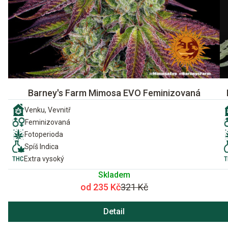
Barney's Farm Mimosa EVO Feminizovaná
Venku, Vevnitř
Feminizovaná
Fotoperioda
Spíš Indica
Extra vysoký
Skladem
od 235 Kč
321 Kč
Detail