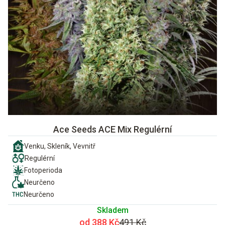
Ace Seeds ACE Mix Regulérní
Venku, Skleník, Vevnitř
Regulérní
Fotoperioda
Neurčeno
Neurčeno
Skladem
od 388 Kč
491 Kč