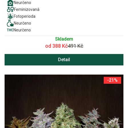
Neurčeno
Feminizovaná
Fotoperioda
Neurčeno
Neurčeno
Skladem
od 388 Kč
491 Kč
Detail
-21%