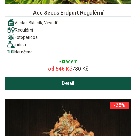
Ace Seeds Erdpurt Regulérní
Venku, Skleník, Vevnitř
Regulérní
Fotoperioda
Indica
Neurčeno
Skladem
od 646 Kč
780 Kč
Detail
-25%