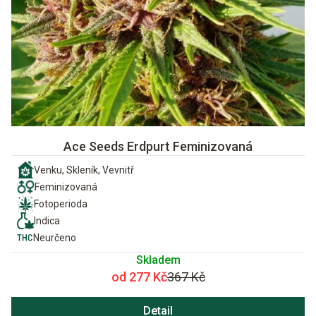
Ace Seeds Erdpurt Feminizovaná
Venku, Skleník, Vevnitř
Feminizovaná
Fotoperioda
Indica
Neurčeno
Skladem
od 277 Kč
367 Kč
Detail