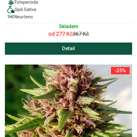
Fotoperioda
Spíš Sativa
Neurčeno
Skladem
od 277 Kč
367 Kč
Detail
-25%