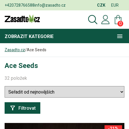
+420728766588
info@zasadto.cz
CZK
EUR
0
ZOBRAZIT
KATEGORIE
Zasadto.cz
/
Ace Seeds
Ace Seeds
32 položek
Filtrovat
-21%