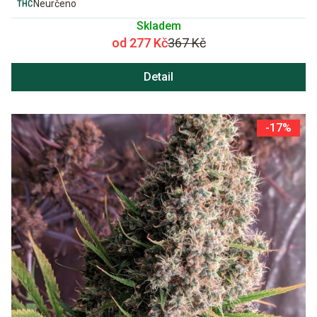
Neurčeno
Skladem
od 277 Kč
367 Kč
Detail
-17%