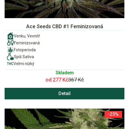
Ace Seeds CBD #1 Feminizovaná
Venku, Vevnitř
Feminizovaná
Fotoperioda
Spíš Sativa
Velmi nízký
Skladem
od 277 Kč
367 Kč
Detail
-25%