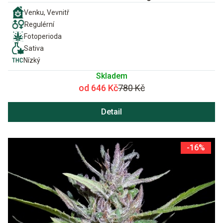
Venku, Vevnitř
Regulérní
Fotoperioda
Sativa
Nízký
Skladem
od 646 Kč
780 Kč
Detail
-16%