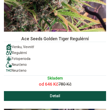
Ace Seeds Golden Tiger Regulérní
Venku, Vevnitř
Regulérní
Fotoperioda
Neurčeno
Neurčeno
Skladem
od 646 Kč
780 Kč
Detail