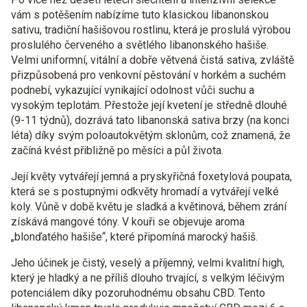
vám s potěšením nabízíme tuto klasickou libanonskou
sativu, tradiční hašišovou rostlinu, která je proslulá výrobou
proslulého červeného a světlého libanonského hašiše.
Velmi uniformní, vitální a dobře větvená čistá sativa, zvláště
přizpůsobená pro venkovní pěstování v horkém a suchém
podnebí, vykazující vynikající odolnost vůči suchu a
vysokým teplotám. Přestože její kvetení je středně dlouhé
(9-11 týdnů), dozrává tato libanonská sativa brzy (na konci
léta) díky svým poloautokvětým sklonům, což znamená, že
začíná kvést přibližně po měsíci a půl života.
Její květy vytvářejí jemná a pryskyřičná foxetylová poupata,
která se s postupnými odkvěty hromadí a vytvářejí velké
koly. Vůně v době květu je sladká a květinová, během zrání
získává mangové tóny. V kouři se objevuje aroma
„blonďatého hašiše“, které připomíná marocký hašiš.
Jeho účinek je čistý, veselý a příjemný, velmi kvalitní high,
který je hladký a ne příliš dlouho trvající, s velkým léčivým
potenciálem díky pozoruhodnému obsahu CBD. Tento