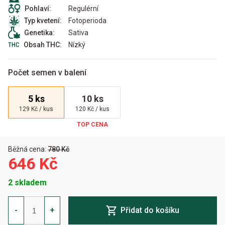
Regulérní
Pohlaví:
Fotoperioda
Typ kvetení:
Sativa
Genetika:
Nízký
Obsah THC:
Počet semen v balení
5 ks
10 ks
129 Kč / kus
120 Kč / kus
Běžná cena:
780 Kč
646 Kč
2 skladem
Lebanese
Regulérní
-
+
Přidat do košíku
množství