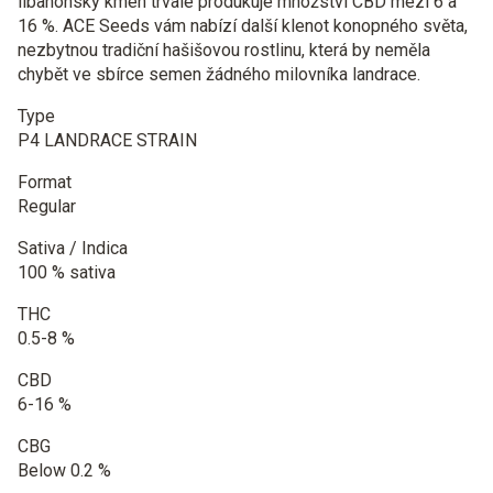
libanonský kmen trvale produkuje množství CBD mezi 6 a
16 %. ACE Seeds vám nabízí další klenot konopného světa,
nezbytnou tradiční hašišovou rostlinu, která by neměla
chybět ve sbírce semen žádného milovníka landrace.
Type
P4 LANDRACE STRAIN
Format
Regular
Sativa / Indica
100 % sativa
THC
0.5-8 %
CBD
6-16 %
CBG
Below 0.2 %