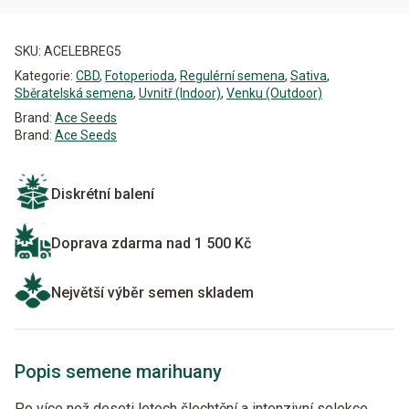
Alternative:
SKU:
ACELEBREG5
Kategorie:
CBD
,
Fotoperioda
,
Regulérní semena
,
Sativa
,
Sběratelská semena
,
Uvnitř (Indoor)
,
Venku (Outdoor)
Brand:
Ace Seeds
Brand:
Ace Seeds
Diskrétní balení
Doprava zdarma nad 1 500 Kč
Největší výběr semen skladem
Popis semene marihuany
Po více než deseti letech šlechtění a intenzivní selekce