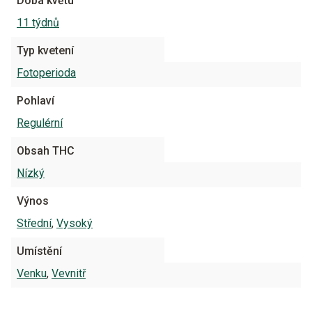
Doba květu
11 týdnů
Typ kvetení
Fotoperioda
Pohlaví
Regulérní
Obsah THC
Nízký
Výnos
Střední
,
Vysoký
Umístění
Venku
,
Vevnitř