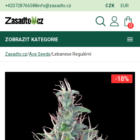
+420728766588
info@zasadto.cz
CZK
EUR
0
ZOBRAZIT
KATEGORIE
Zasadto.cz
/
Ace Seeds
/
Lebanese Regulérní
-18%