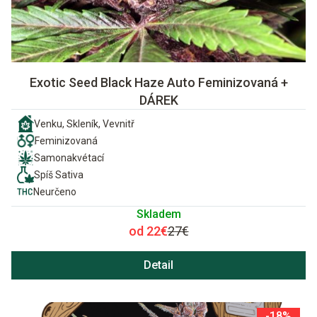
Exotic Seed Black Haze Auto Feminizovaná +
DÁREK
Venku, Skleník, Vevnitř
Feminizovaná
Samonakvétací
Spíš Sativa
Neurčeno
Skladem
od 22€
27€
Detail
-18%