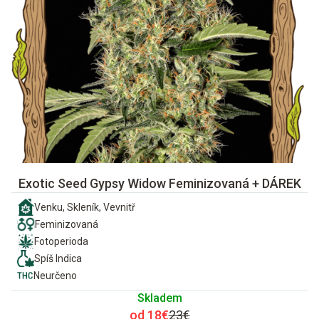
Exotic Seed Gypsy Widow Feminizovaná + DÁREK
Venku, Skleník, Vevnitř
Feminizovaná
Fotoperioda
Spíš Indica
Neurčeno
Skladem
od 18€
23€