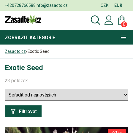
+420728766588
info@zasadto.cz
CZK
EUR
0
ZOBRAZIT
KATEGORIE
Zasadto.cz
/
Exotic Seed
Exotic Seed
23 položek
Filtrovat
-20%