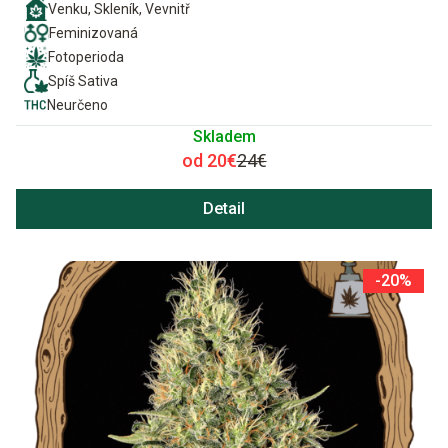
Venku, Skleník, Vevnitř
Feminizovaná
Fotoperioda
Spíš Sativa
Neurčeno
Skladem
od 20€
24€
Detail
-20%