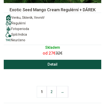
Exotic Seed Mango Cream Regulérní + DÁREK
Venku, Skleník, Vevnitř
Regulérní
Fotoperioda
Spíš Indica
Neurčeno
Skladem
od 27€
32€
Detail
1
2
→