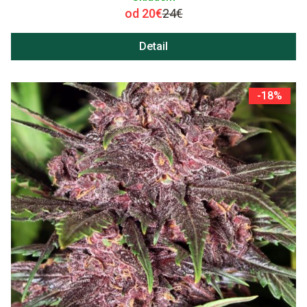
od 20€
24€
Detail
-18%