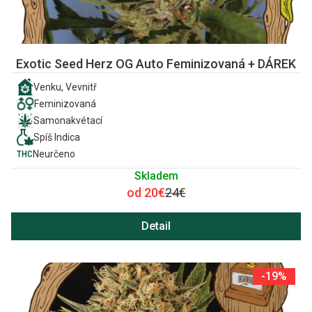
Exotic Seed Herz OG Auto Feminizovaná + DÁREK
Venku, Vevnitř
Feminizovaná
Samonakvétací
Spíš Indica
Neurčeno
Skladem
od 20€
24€
Detail
-19%