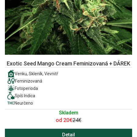
Exotic Seed Mango Cream Feminizovaná + DÁREK
Venku, Skleník, Vevnitř
Feminizovaná
Fotoperioda
Spíš Indica
Neurčeno
Skladem
od 20€
24€
Detail