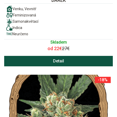
DÁREK
Venku, Vevnitř
Feminizovaná
Samonakvétací
Indica
Neurčeno
Skladem
od 22€
27€
Detail
-18%