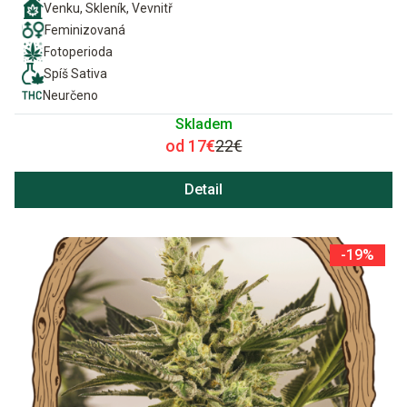
Venku, Skleník, Vevnitř
Feminizovaná
Fotoperioda
Spíš Sativa
Neurčeno
Skladem
od 17€
22€
Detail
-19%