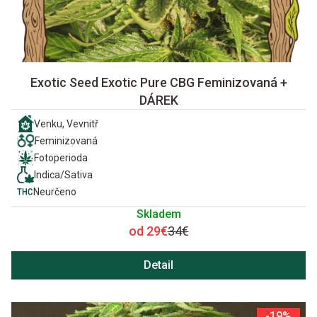
Exotic Seed Exotic Pure CBG Feminizovaná +
DÁREK
Venku, Vevnitř
Feminizovaná
Fotoperioda
Indica/Sativa
Neurčeno
Skladem
od 29€
34€
Detail
-19%