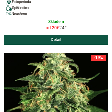
Fotoperioda
Spíš Indica
Neurčeno
Skladem
od 20€
24€
Detail
-19%