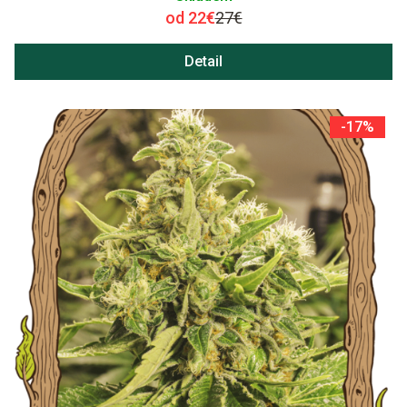
od 22€
27€
Detail
-17%