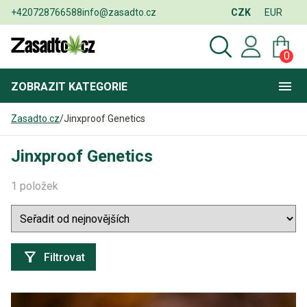
+420728766588
info@zasadto.cz
CZK
EUR
0
ZOBRAZIT
KATEGORIE
Zasadto.cz
/
Jinxproof Genetics
Jinxproof Genetics
1 položek
Filtrovat