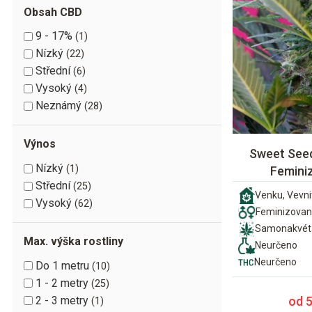
Obsah CBD
9 - 17%
1
Nízký
22
Střední
6
Vysoký
4
Neznámý
28
Výnos
Sweet Seed
Nízký
1
Femini
Střední
25
Venku, Vevni
Vysoký
62
Feminizova
Samonakvét
Max. výška rostliny
Neurčeno
Neurčeno
Do 1 metru
10
1 - 2 metry
25
od 
2 - 3 metry
1