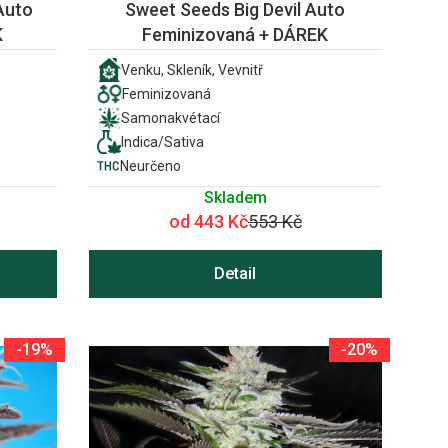
Auto
Sweet Seeds Big Devil Auto
K
Feminizovaná + DÁREK
Venku, Skleník, Vevnitř
Feminizovaná
Samonakvétací
Indica/Sativa
Neurčeno
Skladem
od 443 Kč
553 Kč
Detail
-19%
-20%