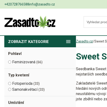
+420728766588
info@zasadto.cz
ZOBRAZIT
KATEGORIE
Zasadto.cz
/
Sweet 
Pohlaví
Sweet 
Feminizovaná
66
Seedbanka Sweet S
nejstarších seedb
Typ kvetení
Zakladatelé Sweet 
Fotoperioda
33
hledání nových odr
Samonakvétací
33
neustálému vývoji 
jste zběhlí nebo z
Umístění