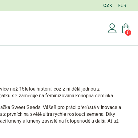
CZK
EUR
0
 více než
15letou historií
, což z ní dělá jednou z
čátku se zaměřuje na
feminizovaná konopná semínka
.
značka Sweet Seeds. Vášeň pro práci přerůstá v inovace a
z prvních na světě ultra rychle rostoucí semena. Díky
cí kmeny a kmeny závislé na fotoperiodě a další. Ať už