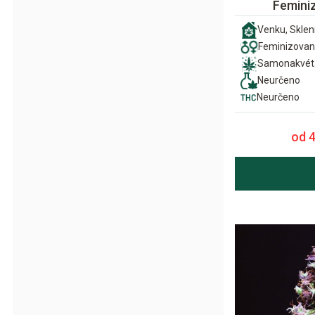
Femini
Venku, Sklení
Feminizova
Samonakvét
Neurčeno
Neurčeno
od 