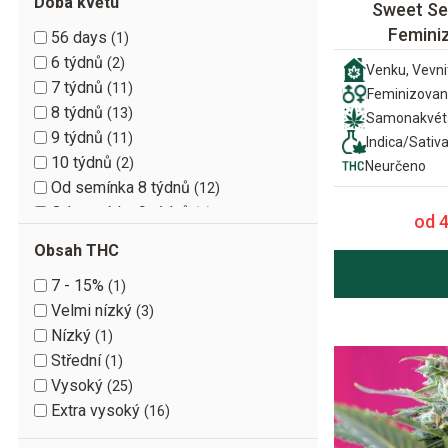
Doba květu
Sweet Se
Femini
56 days
1
6 týdnů
2
Venku, Vevni
7 týdnů
11
Feminizova
8 týdnů
13
Samonakvét
9 týdnů
11
Indica/Sativ
10 týdnů
2
Neurčeno
Od semínka 8 týdnů
12
Od semínka 9 týdnů
9
od 
Od semínka 10 týdnů
1
Obsah THC
7 - 15%
1
Velmi nízký
3
Nízký
1
Střední
1
Vysoký
25
Extra vysoký
16