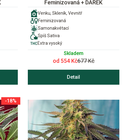
K
Feminizovaná + DÁREK
Venku, Skleník, Vevnitř
Feminizovaná
Samonakvétací
Spíš Sativa
Extra vysoký
Skladem
od 554 Kč
677 Kč
Detail
-18%