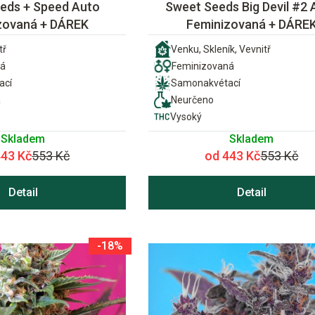
eds + Speed Auto
Sweet Seeds Big Devil #2 
zovaná + DÁREK
Feminizovaná + DÁRE
tř
Venku, Skleník, Vevnitř
ná
Feminizovaná
ací
Samonakvétací
a
Neurčeno
Vysoký
Skladem
Skladem
443 Kč
553 Kč
od 443 Kč
553 Kč
Detail
Detail
-18%