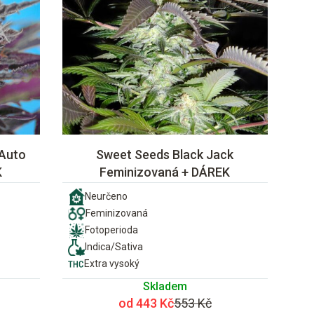
 Auto
Sweet Seeds Black Jack
K
Feminizovaná + DÁREK
Neurčeno
Feminizovaná
Fotoperioda
Indica/Sativa
Extra vysoký
Skladem
od 443 Kč
553 Kč