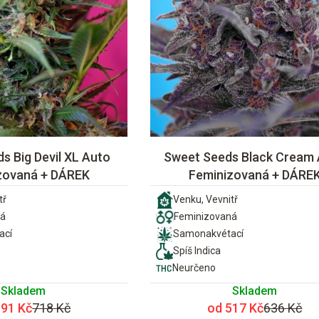
s Big Devil XL Auto
Sweet Seeds Black Cream
zovaná + DÁREK
Feminizovaná + DÁRE
tř
Venku, Vevnitř
ná
Feminizovaná
ací
Samonakvétací
Spíš Indica
Neurčeno
Skladem
Skladem
591 Kč
718 Kč
od 517 Kč
636 Kč