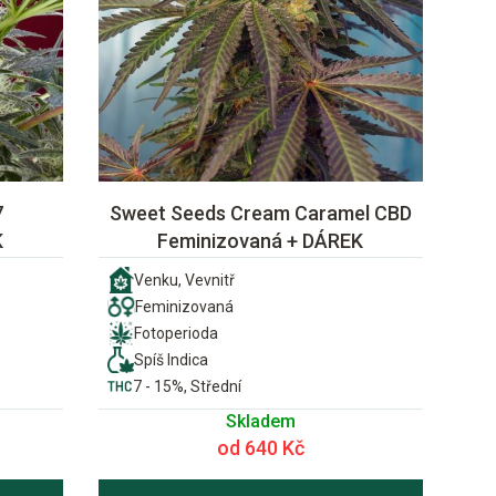
7
Sweet Seeds Cream Caramel CBD
K
Feminizovaná + DÁREK
Venku, Vevnitř
Feminizovaná
Fotoperioda
Spíš Indica
7 - 15%, Střední
Skladem
od 640 Kč