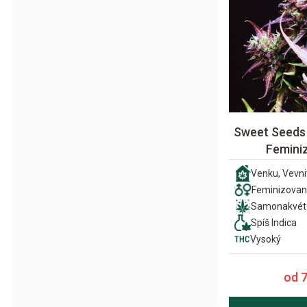
Sweet Seeds
Femini
Venku, Vevni
Feminizova
Samonakvét
Spíš Indica
Vysoký
od 