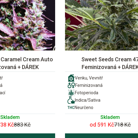
 Caramel Cream Auto
Sweet Seeds Cream 4
zovaná + DÁREK
Feminizovaná + DÁRE
tř
Venku, Vevnitř
ná
Feminizovaná
ací
Fotoperioda
Indica/Sativa
Neurčeno
Skladem
Skladem
738 Kč
883 Kč
od 591 Kč
718 Kč