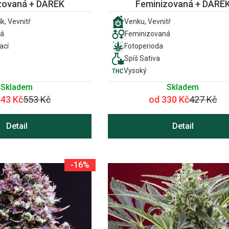
zovaná + DÁREK
Feminizovaná + DÁRE
k, Vevnitř
Venku, Vevnitř
ná
Feminizovaná
ací
Fotoperioda
Spíš Sativa
Vysoký
Skladem
Skladem
443 Kč
553 Kč
od 330 Kč
427 Kč
Detail
Detail
-16%