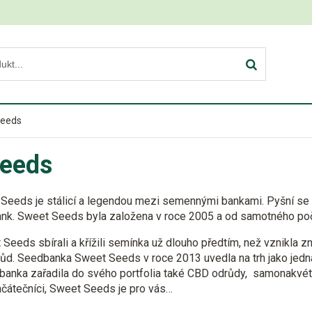
Seeds
Seeds
eeds je stálicí a legendou mezi semennými bankami. Pyšní se
ank. Sweet Seeds byla založena v roce 2005 a od samotného po
Seeds sbírali a křížili semínka už dlouho předtím, než vznikla 
ůd. Seedbanka Sweet Seeds v roce 2013 uvedla na trh jako jedna 
banka zařadila do svého portfolia také CBD odrůdy, samonakvéta
ačátečníci, Sweet Seeds je pro vás…