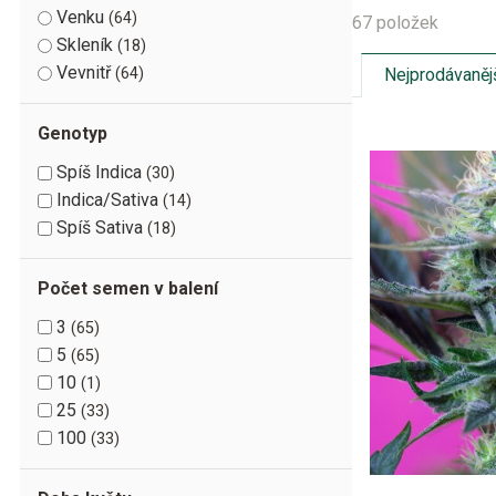
Venku
64
67 položek
Skleník
18
Vevnitř
Nejprodávaněj
64
Genotyp
Spíš Indica
30
Indica/Sativa
14
Spíš Sativa
18
Počet semen v balení
3
65
5
65
10
1
25
33
100
33