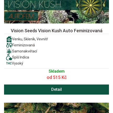
Vision Seeds Vision Kush Auto Feminizovaná
Venku, Skleník, Vevnitř
Feminizovaná
Samonakvétací
Spíš Indica
Vysoký
Skladem
od 515 Kč
Detail