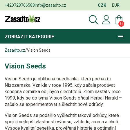
+420728766588
info@zasadto.cz
CZK
EUR
0
ZOBRAZIT
KATEGORIE
Zasadto.cz
/
Vision Seeds
Vision Seeds
Vision Seeds je oblíbená seedbanka, která pochází z
Nizozemska. Vznikla v roce 1995, kdy začala prodávat
konopná semínka od jiných šlechtitelů. Zlom nastal v roce
1999, kdy se do týmu Vision Seeds přidal
Herbal Harald
–
začalo se experimentovat a šlechtit nové odrůdy.
Vision Seeds se podařilo vyšlechtit takové odrůdy, které
spojují
nejlepší vlastnosti
výnosu, vzhledu, aroma a chutí.
Vysoce
kvalitní genetika
, prověřená historie a optimální