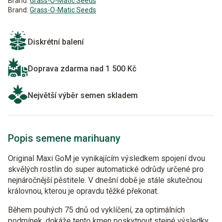
Brand:
Grass-O-Matic Seeds
Brand:
Grass-O-Matic Seeds
Diskrétní balení
Doprava zdarma nad 1 500 Kč
Největší výběr semen skladem
Popis semene marihuany
Original Maxi GoM je vynikajícím výsledkem spojení dvou
skvělých rostlin do super automatické odrůdy určené pro
nejnáročnější pěstitele. V dnešní době je stále skutečnou
královnou, kterou je opravdu těžké překonat.
Během pouhých 75 dnů od vyklíčení, za optimálních
podmínek, dokáže tento kmen poskytnout stejné výsledky,