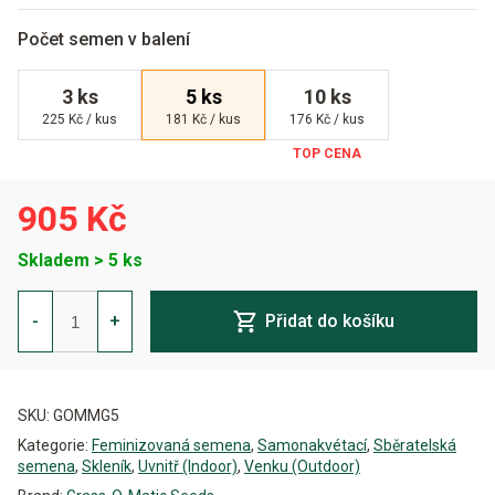
Počet semen v balení
3 ks
5 ks
10 ks
225 Kč / kus
181 Kč / kus
176 Kč / kus
905 Kč
Skladem > 5 ks
Maxi
GOM
-
+
Přidat do košíku
Auto
Feminizovaná
množství
Alternative:
SKU:
GOMMG5
Kategorie:
Feminizovaná semena
,
Samonakvétací
,
Sběratelská
semena
,
Skleník
,
Uvnitř (Indoor)
,
Venku (Outdoor)