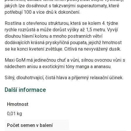
jakých lze dosáhnout s takzvanými superautomaty, které
potřebují 100 a více dnů k dokončení.
Rostlina s otevřenou strukturou, která se kolem 4. týdne
rychle rozrůstá a může dorůst výšky až 1,5 metru. Vyvíjí
dlouhou hlavní kolonu a mnoho postranních větví
dodávajících krásná pryskyřičná poupata, jejichž hmotnost
se ke konci kvetení zvětšuje. Citlivá na nevyvážený dusík.
Maxi GoM má jedinečnou chuť a vůni, silnou ovocnou vůni s
nádechem anisu a exotickými tóny manga a ananasu.
Silný, dlouhotrvající, čistá hlava a příjemný relaxační účinek.
Další informace
Hmotnost
0,01 kg
Počet semen v balení