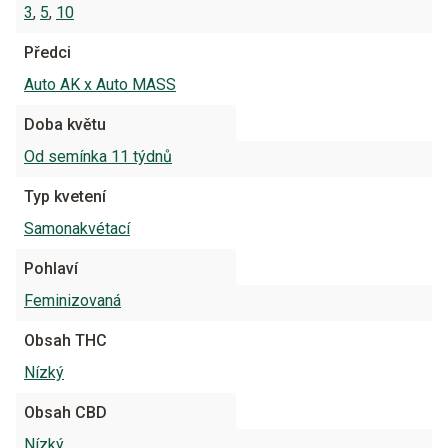
3
,
5
,
10
Předci
Auto AK x Auto MASS
Doba květu
Od semínka 11 týdnů
Typ kvetení
Samonakvétací
Pohlaví
Feminizovaná
Obsah THC
Nízký
Obsah CBD
Nízký