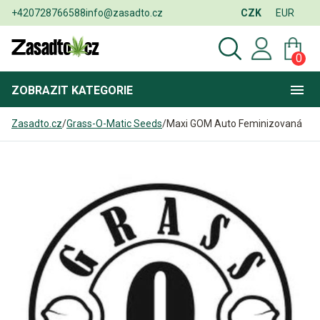
+420728766588
info@zasadto.cz
CZK
EUR
0
ZOBRAZIT
KATEGORIE
Zasadto.cz
/
Grass-O-Matic Seeds
/
Maxi GOM Auto Feminizovaná