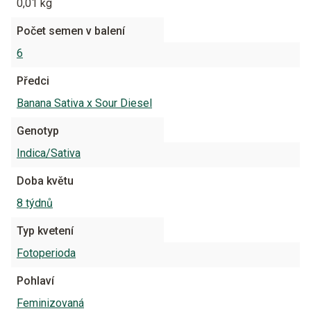
0,01 kg
Počet semen v balení
6
Předci
Banana Sativa x Sour Diesel
Genotyp
Indica/Sativa
Doba květu
8 týdnů
Typ kvetení
Fotoperioda
Pohlaví
Feminizovaná