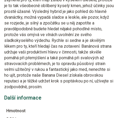
je to tak všeobecně oblíbený kyselý kmen, jehož účinky jsou
prostě úžasné. Výsledný hybrid je jako pohled do hlavně
dvanáctky, možná vypadá sladce a leskle, ale pozor, když
se rozjede, je silný a zpočátku se u něj zapotíte a
pravděpodobně budete hledat nějaké pohodlné místo,
protože vás omývá ve vlnách uvolnění ze svého
sladkokyselého výdechu. Rychle si sedne a je skvělým
lékem pro ty, kteří hledají čas na zotavení. Banánová strana
udržuje vaši produktivní hlavu v činnosti, takže skvěle
pomáhá při přemýšlení a také pomáhá při svalových až
stravovacích problémech, je to opravdu působivý strain
velmi užitečný v rukou a fantastický jako med, nenechte si
ho ujít, protože naše Banana Diesel získala obrovskou
reputaci a je těžké udržet krok s poptávkou po ní, užívejte si
zodpovědně, prosím.
Další informace
Hmotnost