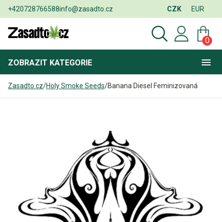
+420728766588
info@zasadto.cz
CZK
EUR
0
ZOBRAZIT
KATEGORIE
Zasadto.cz
/
Holy Smoke Seeds
/
Banana Diesel Feminizovaná