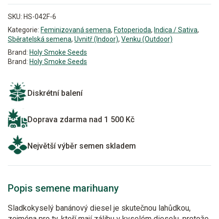
SKU:
HS-042F-6
Kategorie:
Feminizovaná semena
,
Fotoperioda
,
Indica / Sativa
,
Sběratelská semena
,
Uvnitř (Indoor)
,
Venku (Outdoor)
Brand:
Holy Smoke Seeds
Brand:
Holy Smoke Seeds
Diskrétní balení
Doprava zdarma nad 1 500 Kč
Největší výběr semen skladem
Popis semene marihuany
Sladkokyselý banánový diesel je skutečnou lahůdkou,
zejména pro ty, kteří mají zálibu v kyselém dieselu, protože