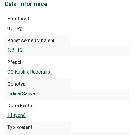
Další informace
Hmotnost
0,01 kg
Počet semen v balení
3
,
5
,
10
Předci
OG Kush x Ruderalis
Genotyp
Indica/Sativa
Doba květu
11 týdnů
Typ kvetení