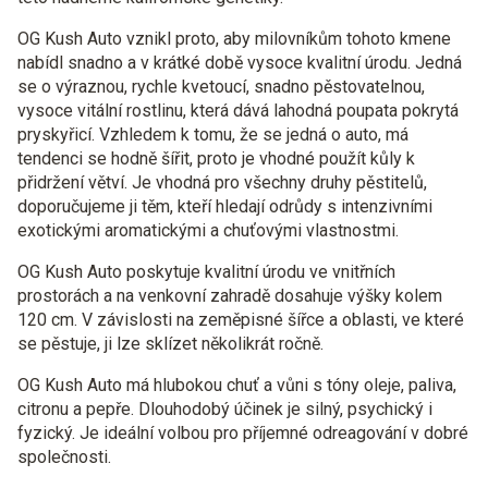
OG Kush Auto vznikl proto, aby milovníkům tohoto kmene
nabídl snadno a v krátké době vysoce kvalitní úrodu. Jedná
se o výraznou, rychle kvetoucí, snadno pěstovatelnou,
vysoce vitální rostlinu, která dává lahodná poupata pokrytá
pryskyřicí. Vzhledem k tomu, že se jedná o auto, má
tendenci se hodně šířit, proto je vhodné použít kůly k
přidržení větví. Je vhodná pro všechny druhy pěstitelů,
doporučujeme ji těm, kteří hledají odrůdy s intenzivními
exotickými aromatickými a chuťovými vlastnostmi.
OG Kush Auto poskytuje kvalitní úrodu ve vnitřních
prostorách a na venkovní zahradě dosahuje výšky kolem
120 cm. V závislosti na zeměpisné šířce a oblasti, ve které
se pěstuje, ji lze sklízet několikrát ročně.
OG Kush Auto má hlubokou chuť a vůni s tóny oleje, paliva,
citronu a pepře. Dlouhodobý účinek je silný, psychický i
fyzický. Je ideální volbou pro příjemné odreagování v dobré
společnosti.