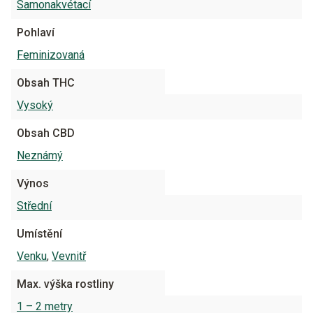
Samonakvétací
Pohlaví
Feminizovaná
Obsah THC
Vysoký
Obsah CBD
Neznámý
Výnos
Střední
Umístění
Venku
,
Vevnitř
Max. výška rostliny
1 – 2 metry