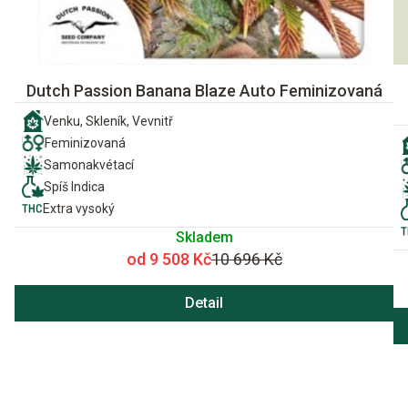
Dutch Passion Banana Blaze Auto Feminizovaná
Venku, Skleník, Vevnitř
Feminizovaná
Samonakvétací
Spíš Indica
Extra vysoký
Skladem
od 9 508 Kč
10 696 Kč
Detail