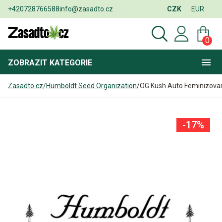
+420728766588
info@zasadto.cz
CZK
EUR
0
ZOBRAZIT
KATEGORIE
Zasadto.cz
/
Humboldt Seed Organization
/
OG Kush Auto Feminizova
-17%