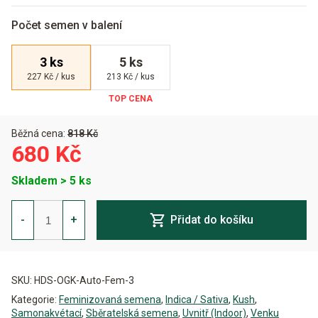
Počet semen v balení
3 ks
5 ks
227 Kč / kus
213 Kč / kus
Běžná cena:
818 Kč
680 Kč
Skladem > 5 ks
OG
Kush
-
+
Přidat do košíku
Auto
Feminizovaná
množství
Alternative:
SKU:
HDS-OGK-Auto-Fem-3
Kategorie:
Feminizovaná semena
,
Indica / Sativa
,
Kush
,
Samonakvétací
,
Sběratelská semena
,
Uvnitř (Indoor)
,
Venku