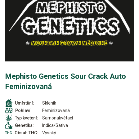
Mephisto Genetics Sour Crack Auto
Feminizovaná
Skleník
Umístění:
Feminizovaná
Pohlaví:
Samonakvétací
Typ kvetení:
Indica/Sativa
Genetika:
Vysoký
Obsah THC: