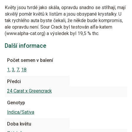
Květy jsou tvrdé jako skála, opravdu snadno se stříhají, mají
skvělý poměr květů k listům a jsou obsypané krystalky. U
tak rychlého auta byste čekali, že někde bude kompromis,
ale opravdu není. Sour Crack byl testován alfa-katem
(www.alpha-cat.org) a výsledek byl 19,5 % thc.
Další informace
Počet semen v balení
1
,
3
,
7
,
18
Předci
24 Carat x Greencrack
Genotyp
Indica/Sativa
Doba květu