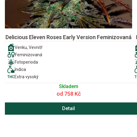
Delicious Eleven Roses Early Version Feminizovaná
Venku, Vevnitř
Feminizovaná
Fotoperioda
Indica
Extra vysoký
Skladem
od 758 Kč
Detail