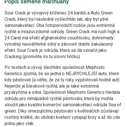
Popis semene marihuany
Sour Crack je vývojový kříženec 24 karátů a Auto Green
Crack, který byl následně vyšlechtěn tak, aby byl plně
samonakvétací. Oba fotoperiodičtí rodiče jsou extrémně
rychlé a mrazuvzdorné odrůdy. Green Crack má rush high a
24 Carat má efekt afghánského couchlocku, dohromady
vytvářejí neuvěřitelně silný a zároveň dobře zakulacený
efekt. Sour Crack je odrůda, která se dá označit jako
Cracking (promiňte mi tu slovní hříčku).
Po testech a vývoji šlechtění společnost Mephisto
Genetics zjistila, že se jedná o NEJRYCHLEJŠÍ auto, které
kdy pěstovali (a věřte, že za ty roky vypěstovali hodně aut).
Nejenže je bleskově rychlá, ale je také extrémně
pryskyřičná a silná. Společnost Mephisto Genetics hledala
odrůdu pro nenápadné rychlé pěstování, která by mohla
sloužit jako kvalitní komerční samonakvétací odrůda Sea of
green. Díky omezujícímu pěstování v květináčích zůstávají
rostliny krátké, do období kvetení vstupují brzy a až do cíle
jedou jako vlak.