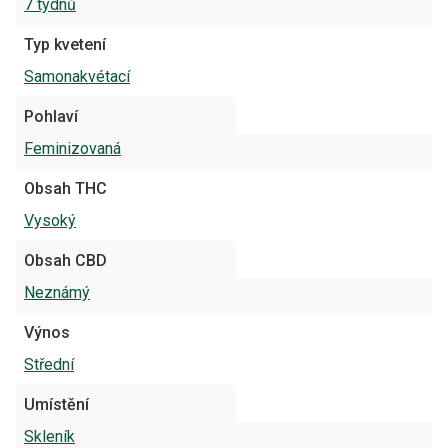
7 týdnů
Typ kvetení
Samonakvétací
Pohlaví
Feminizovaná
Obsah THC
Vysoký
Obsah CBD
Neznámý
Výnos
Střední
Umístění
Skleník