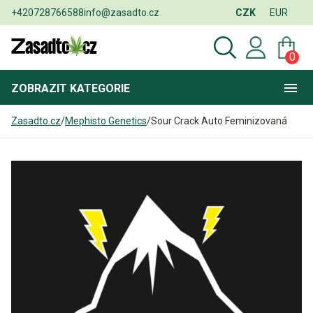
+420728766588
info@zasadto.cz
CZK
EUR
0
ZOBRAZIT
KATEGORIE
Zasadto.cz
/
Mephisto Genetics
/
Sour Crack Auto Feminizovaná