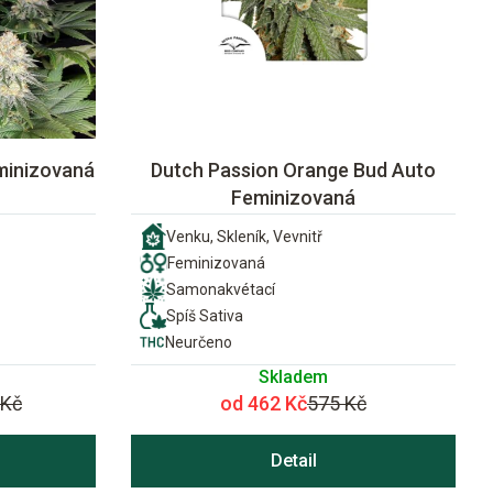
minizovaná
Dutch Passion Orange Bud Auto
Feminizovaná
Venku, Skleník, Vevnitř
Feminizovaná
Samonakvétací
Spíš Sativa
Neurčeno
Skladem
 Kč
od 462 Kč
575 Kč
Detail