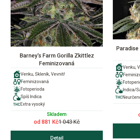
Paradise
Barney's Farm Gorilla Zkittlez
Feminizovaná
Venku, V
Venku, Skleník, Vevnitř
Feminiz
Feminizovaná
Fotoper
Fotoperioda
Indica/S
Spíš Indica
Neurčen
Extra vysoký
Skladem
od 881 Kč
1 043 Kč
Detail