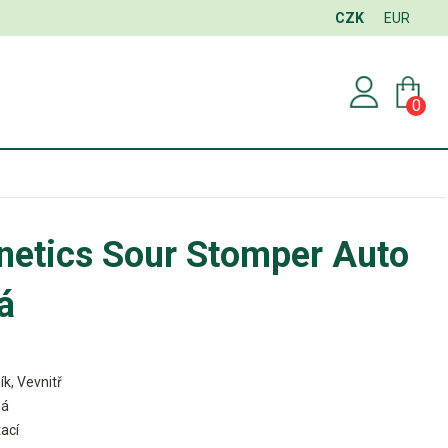
CZK
EUR
0
netics Sour Stomper Auto
á
ík, Vevnitř
ná
ací