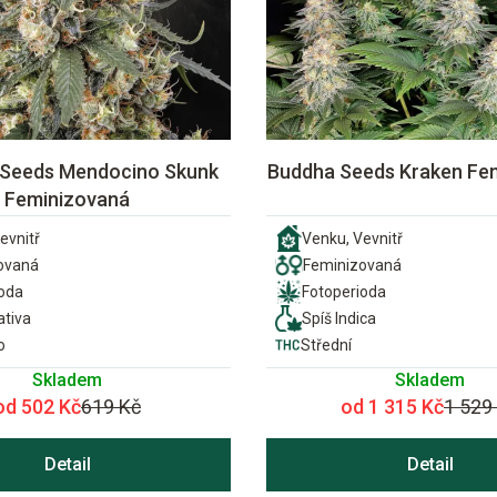
 Seeds Mendocino Skunk
Buddha Seeds Kraken Fe
Feminizovaná
evnitř
Venku, Vevnitř
ovaná
Feminizovaná
ioda
Fotoperioda
ativa
Spíš Indica
o
Střední
Skladem
Skladem
od 502 Kč
619 Kč
od 1 315 Kč
1 529
Detail
Detail