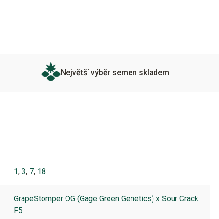
Největší výběr semen skladem
1
,
3
,
7
,
18
GrapeStomper OG (Gage Green Genetics) x Sour Crack
F5