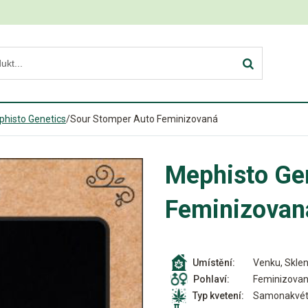
histo Genetics
/
Sour Stomper Auto Feminizovaná
Mephisto Ge
Feminizovan
Venku, Sklen
Umístění:
Feminizova
Pohlaví:
Samonakvét
Typ kvetení: