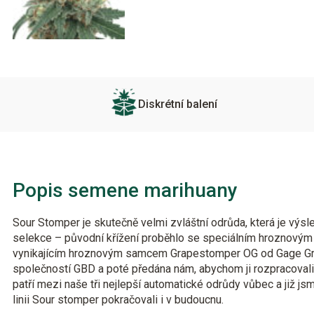
Diskrétní balení
Popis semene marihuany
Sour Stomper je skutečně velmi zvláštní odrůda, která je vý
selekce – původní křížení proběhlo se speciálním hroznovým
vynikajícím hroznovým samcem Grapestomper OG od Gage Gre
společností GBD a poté předána nám, abychom ji rozpracovali
patří mezi naše tři nejlepší automatické odrůdy vůbec a již j
linii Sour stomper pokračovali i v budoucnu.