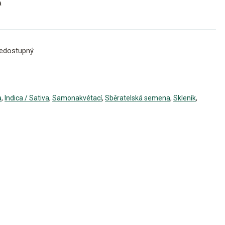
a
edostupný.
a
,
Indica / Sativa
,
Samonakvétací
,
Sběratelská semena
,
Skleník
,