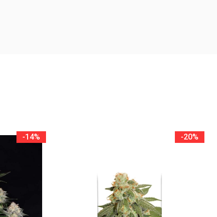
-14%
-20%