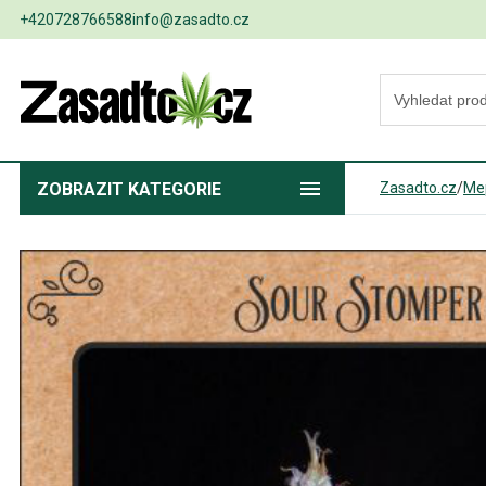
+420728766588
info@zasadto.cz
ZOBRAZIT
KATEGORIE
Zasadto.cz
/
Mep