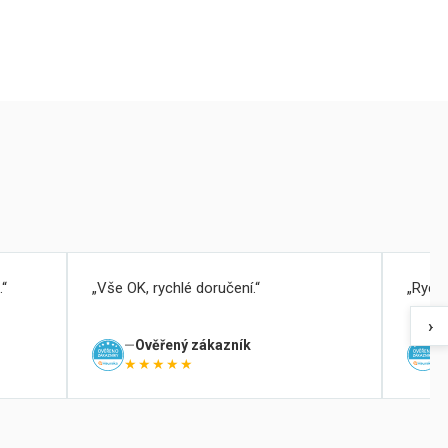
.
Vše OK, rychlé doručení.
Rychl
›
Ověřený zákazník
★★★★★