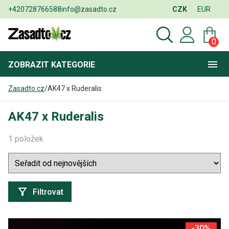
+420728766588
info@zasadto.cz
CZK
EUR
0
ZOBRAZIT
KATEGORIE
Zasadto.cz
/
AK47 x Ruderalis
AK47 x Ruderalis
1 položek
Filtrovat
-30%