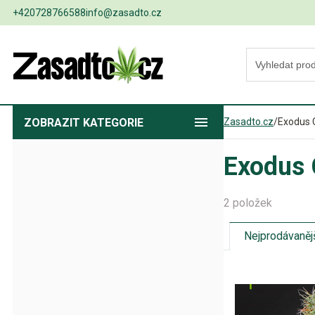
+420728766588
info@zasadto.cz
ZOBRAZIT
KATEGORIE
Zasadto.cz
/
Exodus 
Exodus 
2 položek
Nejprodávaněj