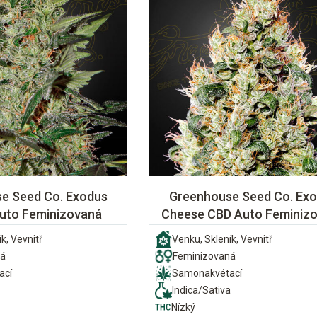
e Seed Co. Exodus
Greenhouse Seed Co. Ex
uto Feminizovaná
Cheese CBD Auto Feminiz
k, Vevnitř
Venku, Skleník, Vevnitř
ná
Feminizovaná
ací
Samonakvétací
Indica/Sativa
Nízký