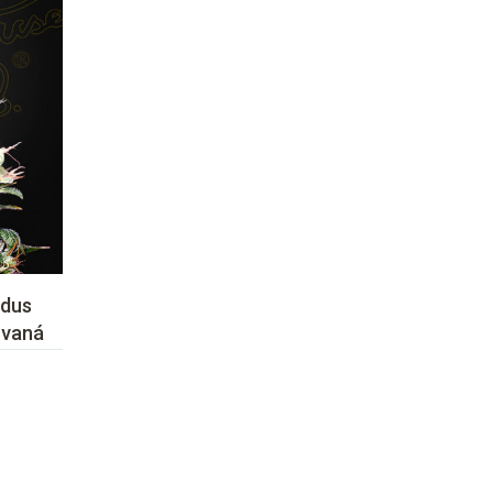
odus
ovaná