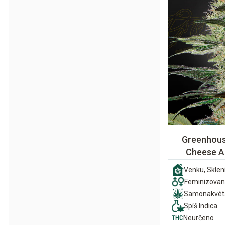
Greenhous
Cheese A
Venku, Sklení
Feminizova
Samonakvét
Spíš Indica
Neurčeno