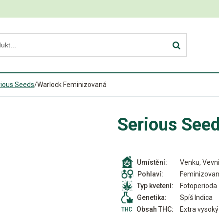
ious Seeds
/
Warlock Feminizovaná
Serious See
Venku, Vevni
Umístění:
Feminizova
Pohlaví:
Fotoperioda
Typ kvetení:
Spíš Indica
Genetika:
Extra vysoký
Obsah THC: