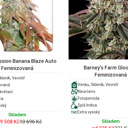
ssion Banana Blaze Auto
Barney's Farm Gloo
Feminizovaná
Feminizovaná
kleník, Vevnitř
Venku, Skleník, Vevnitř
ovaná
Neurčeno
vétací
Fotoperioda
ca
Spíš Indica
soký
Extra vysoký
Skladem
Skladem
 9 508 Kč
10 696 Kč