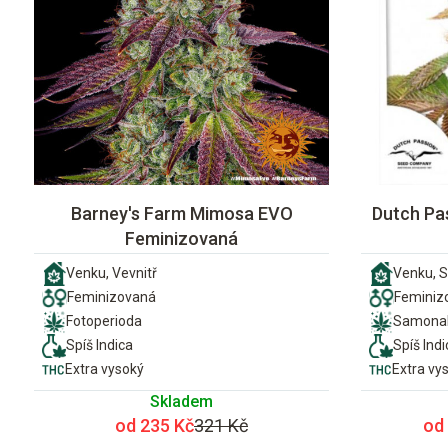
Barney's Farm Mimosa EVO
Dutch Pa
Feminizovaná
Venku, Vevnitř
Venku, S
Feminizovaná
Feminiz
Fotoperioda
Samonak
Spíš Indica
Spíš Indi
Extra vysoký
Extra vy
Skladem
od 235 Kč
321 Kč
od