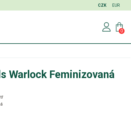
CZK
EUR
0
ds Warlock Feminizovaná
tř
ná