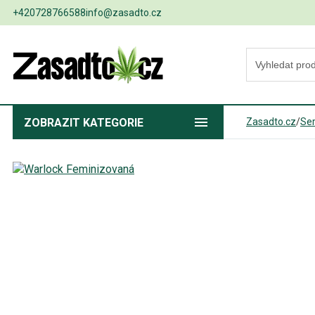
+420728766588
info@zasadto.cz
ZOBRAZIT
KATEGORIE
Zasadto.cz
/
Ser