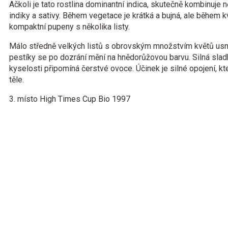
Ačkoli je tato rostlina dominantní indica, skutečně kombinuje n
indiky a sativy. Během vegetace je krátká a bujná, ale během k
kompaktní pupeny s několika listy.
Málo středně velkých listů s obrovským množstvím květů usn
pestíky se po dozrání mění na hnědorůžovou barvu. Silná sl
kyselosti připomíná čerstvé ovoce. Účinek je silné opojení, kter
těle.
3. místo High Times Cup Bio 1997