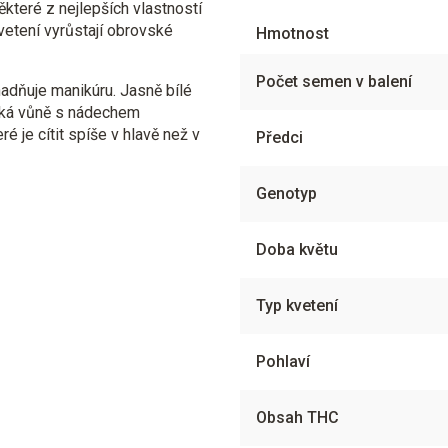
ěkteré z nejlepších vlastností
vetení vyrůstají obrovské
Hmotnost
Počet semen v balení
adňuje manikúru. Jasně bílé
adká vůně s nádechem
é je cítit spíše v hlavě než v
Předci
Genotyp
Doba květu
Typ kvetení
Pohlaví
Obsah THC