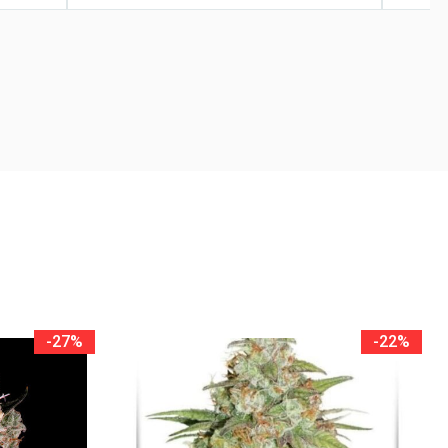
-27%
-22%