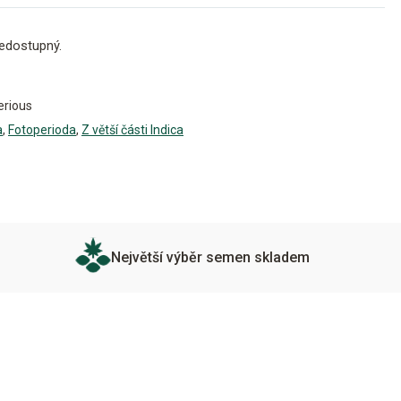
edostupný.
erious
a
,
Fotoperioda
,
Z větší části Indica
Největší výběr semen skladem