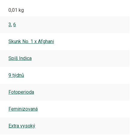
0,01 kg
3
,
6
Skunk No. 1 x Afghani
Spíš Indica
9 týdnů
Fotoperioda
Feminizovaná
Extra vysoký