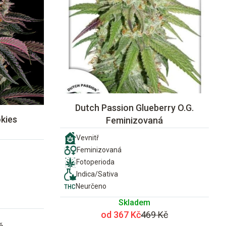
Dutch Passion Glueberry O.G.
kies
Feminizovaná
Vevnitř
Feminizovaná
Fotoperioda
Indica/Sativa
Neurčeno
Skladem
od 367 Kč
469 Kč