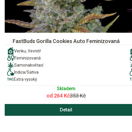
FastBuds Gorilla Cookies Auto Feminizovaná
Venku, Vevnitř
Feminizovaná
Samonakvétací
Indica/Sativa
Extra vysoký
Skladem
od 264 Kč
353 Kč
Detail