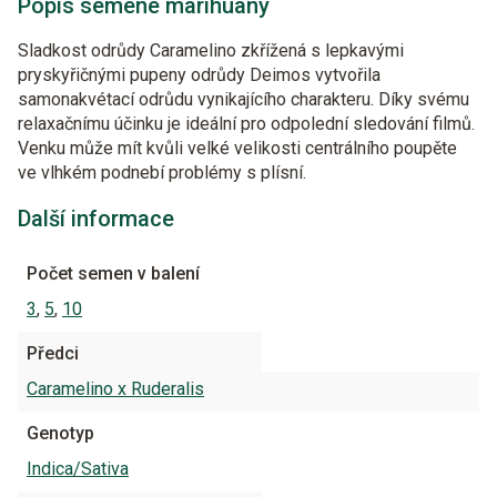
Popis semene marihuany
Sladkost odrůdy Caramelino zkřížená s lepkavými
pryskyřičnými pupeny odrůdy Deimos vytvořila
samonakvétací odrůdu vynikajícího charakteru. Díky svému
relaxačnímu účinku je ideální pro odpolední sledování filmů.
Venku může mít kvůli velké velikosti centrálního poupěte
ve vlhkém podnebí problémy s plísní.
Další informace
Počet semen v balení
3
,
5
,
10
Předci
Caramelino x Ruderalis
Genotyp
Indica/Sativa