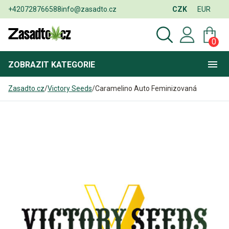
+420728766588
info@zasadto.cz
CZK
EUR
0
ZOBRAZIT
KATEGORIE
Zasadto.cz
/
Victory Seeds
/
Caramelino Auto Feminizovaná