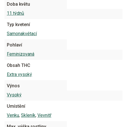
Doba květu
11 týdnů
Typ kvetení
Samonakvétací
Pohlaví
Feminizovaná
Obsah THC
Extra vysoký
Výnos
Vysoký
Umístění
Venku
,
Skleník
,
Vevnitř
Max. výška rostliny