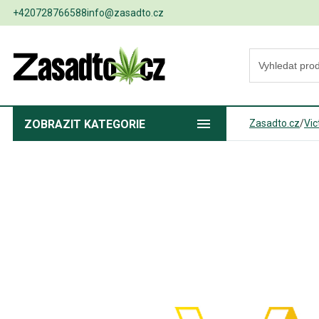
+420728766588
info@zasadto.cz
ZOBRAZIT
KATEGORIE
Zasadto.cz
/
Vic