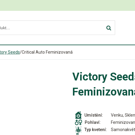
tory Seeds
/
Critical Auto Feminizovaná
Victory Seed
Feminizovan
Venku, Sklen
Umístění:
Feminizova
Pohlaví:
Samonakvét
Typ kvetení: