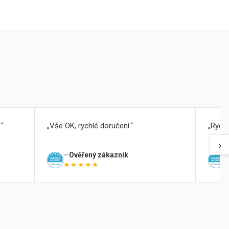
.
Vše OK, rychlé doručení.
Rychl
›
Ověřený zákazník
★★★★★