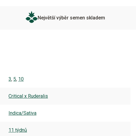
Největší výběr semen skladem
3
,
5
,
10
Critical x Ruderalis
Indica/Sativa
11 týdnů