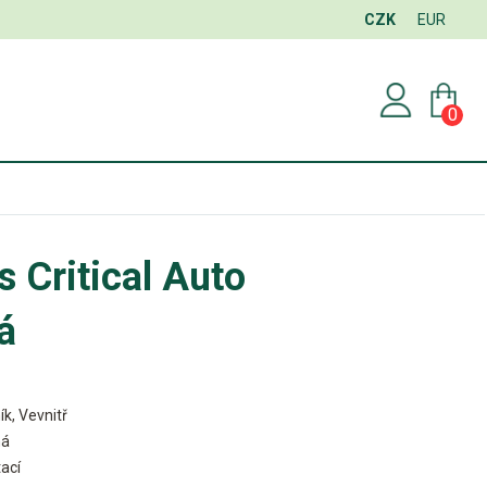
CZK
EUR
0
s Critical Auto
á
ík, Vevnitř
ná
ací