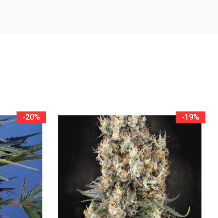
-20%
-19%