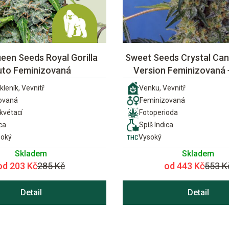
een Seeds Royal Gorilla
Sweet Seeds Crystal Can
uto Feminizovaná
Version Feminizovaná
kleník, Vevnitř
Venku, Vevnitř
ovaná
Feminizovaná
vétací
Fotoperioda
ca
Spíš Indica
soký
Vysoký
Skladem
Skladem
od 203 Kč
285 Kč
od 443 Kč
553 K
Detail
Detail