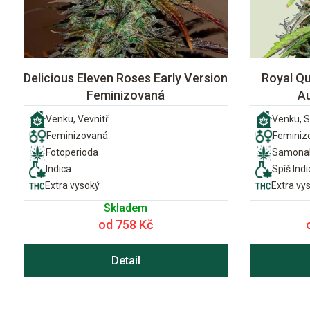
Delicious Eleven Roses Early Version
Royal Qu
Feminizovaná
A
Venku, Vevnitř
Venku, S
Feminizovaná
Feminiz
Fotoperioda
Samonak
Indica
Spíš Indi
Extra vysoký
Extra vy
Skladem
od 758 Kč
Detail