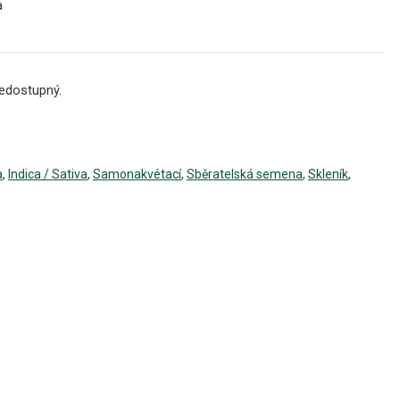
a
edostupný.
a
,
Indica / Sativa
,
Samonakvétací
,
Sběratelská semena
,
Skleník
,