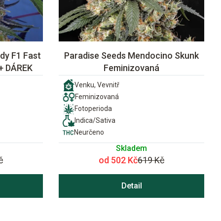
dy F1 Fast
Paradise Seeds Mendocino Skunk
 + DÁREK
Feminizovaná
Venku, Vevnitř
Feminizovaná
Fotoperioda
Indica/Sativa
Neurčeno
Skladem
č
od 502 Kč
619 Kč
Detail