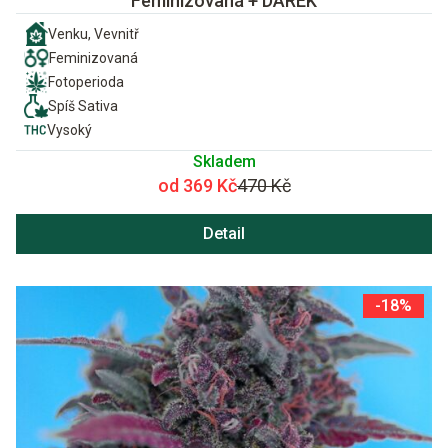
Feminizovaná + DÁREK
Venku, Vevnitř
Feminizovaná
Fotoperioda
Spíš Sativa
Vysoký
Skladem
od 369 Kč
470 Kč
Detail
-18%