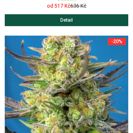
od 517 Kč
636 Kč
Detail
-20%