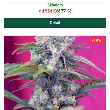
Skladem
od 554 Kč
677 Kč
Detail
-19%