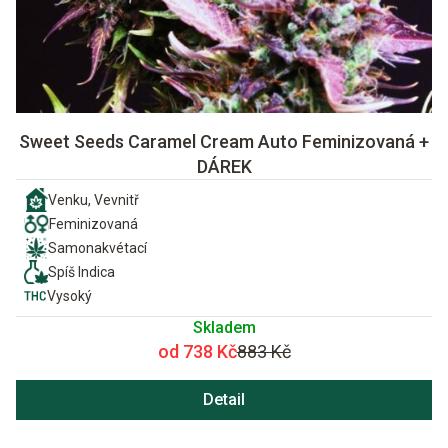
Sweet Seeds Caramel Cream Auto Feminizovaná +
DÁREK
Venku, Vevnitř
Feminizovaná
Samonakvétací
Spíš Indica
Vysoký
Skladem
od 738 Kč
883 Kč
Detail