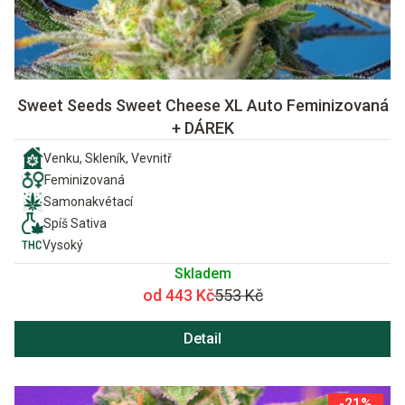
Sweet Seeds Sweet Cheese XL Auto Feminizovaná
+ DÁREK
Venku, Skleník, Vevnitř
Feminizovaná
Samonakvétací
Spíš Sativa
Vysoký
Skladem
od 443 Kč
553 Kč
Detail
-21%