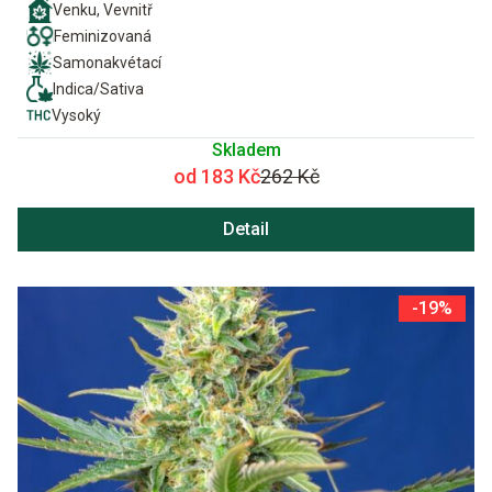
Venku, Vevnitř
Feminizovaná
Samonakvétací
Indica/Sativa
Vysoký
Skladem
od 183 Kč
262 Kč
Detail
-19%