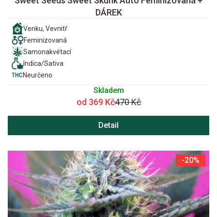
Sweet Seeds Sweet Skunk Auto Feminizovaná +
DÁREK
Venku, Vevnitř
Feminizovaná
Samonakvétací
Indica/Sativa
Neurčeno
Skladem
od 369 Kč
470 Kč
Detail
-20%