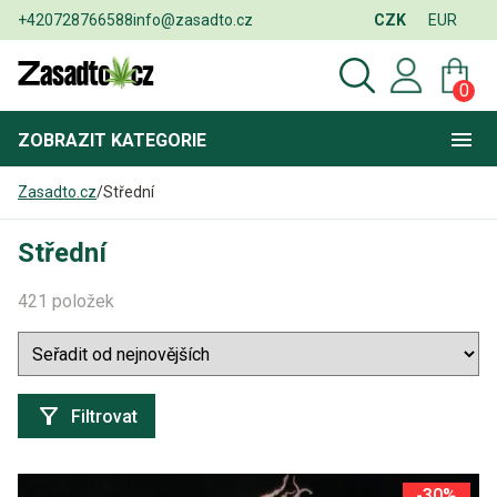
+420728766588
info@zasadto.cz
CZK
EUR
0
ZOBRAZIT
KATEGORIE
Zasadto.cz
/
Střední
Střední
421 položek
Filtrovat
-30%