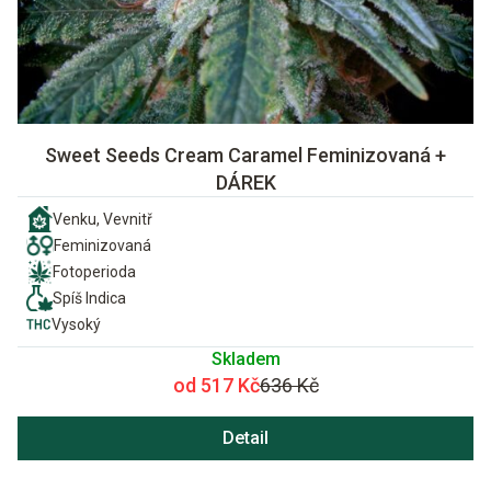
Sweet Seeds Cream Caramel Feminizovaná +
DÁREK
Venku, Vevnitř
Feminizovaná
Fotoperioda
Spíš Indica
Vysoký
Skladem
od 517 Kč
636 Kč
Detail