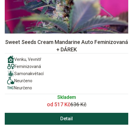
Sweet Seeds Cream Mandarine Auto Feminizovaná
+ DÁREK
Venku, Vevnitř
Feminizovaná
Samonakvétací
Neurčeno
Neurčeno
Skladem
od 517 Kč
636 Kč
Detail