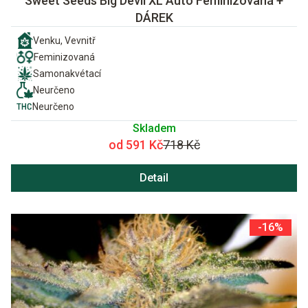
Sweet Seeds Big Devil XL Auto Feminizovaná +
DÁREK
Venku, Vevnitř
Feminizovaná
Samonakvétací
Neurčeno
Neurčeno
Skladem
od 591 Kč
718 Kč
Detail
-16%