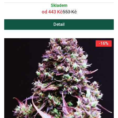
Skladem
od 443 Kč
553 Kč
Detail
-16%