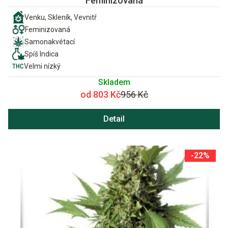
Feminizovaná
Venku, Skleník, Vevnitř
Feminizovaná
Samonakvétací
Spíš Indica
Velmi nízký
Skladem
od 803 Kč
956 Kč
Detail
-22%