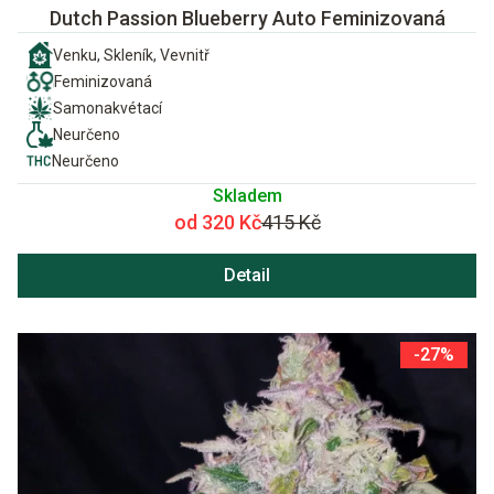
Dutch Passion Blueberry Auto Feminizovaná
Venku, Skleník, Vevnitř
Feminizovaná
Samonakvétací
Neurčeno
Neurčeno
Skladem
od 320 Kč
415 Kč
Detail
-27%