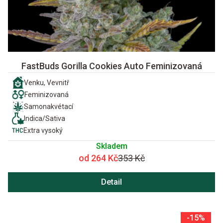
FastBuds Gorilla Cookies Auto Feminizovaná
Venku, Vevnitř
Feminizovaná
Samonakvétací
Indica/Sativa
Extra vysoký
Skladem
od 264 Kč
353 Kč
Detail
-15%