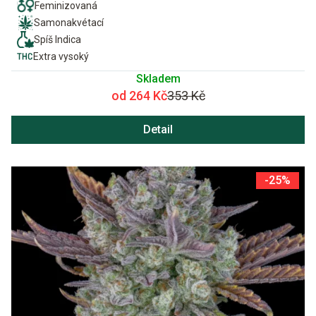
Feminizovaná
Samonakvétací
Spíš Indica
Extra vysoký
Skladem
od 264 Kč
353 Kč
Detail
-25%