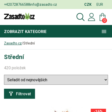
+420728766588
info@zasadto.cz
CZK
EUR
0
ZOBRAZIT
KATEGORIE
Zasadto.cz
/
Střední
Střední
420 položek
Filtrovat
-16%