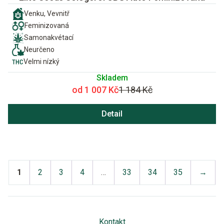
Venku, Vevnitř
Feminizovaná
Samonakvétací
Neurčeno
Velmi nízký
Skladem
od 1 007 Kč
1 184 Kč
Detail
1
2
3
4
…
33
34
35
→
Kontakt