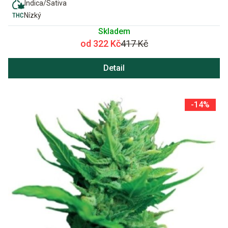
Indica/Sativa
Nízký
Skladem
od 322 Kč
417 Kč
Detail
-14%