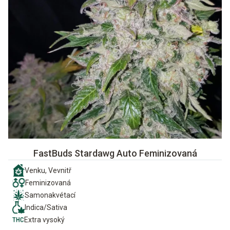
FastBuds Stardawg Auto Feminizovaná
Venku, Vevnitř
Feminizovaná
Samonakvétací
Indica/Sativa
Extra vysoký