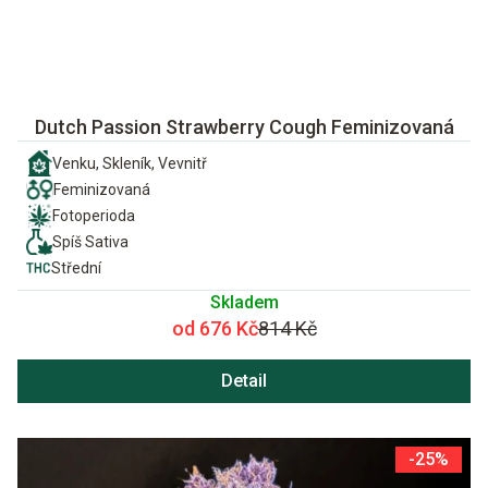
Dutch Passion Strawberry Cough Feminizovaná
Venku, Skleník, Vevnitř
Feminizovaná
Fotoperioda
Spíš Sativa
Střední
Skladem
od 676 Kč
814 Kč
Detail
-25%