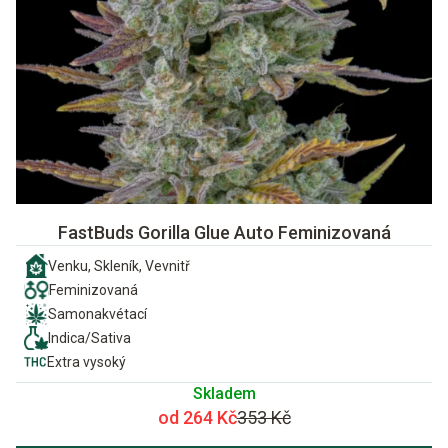
FastBuds Gorilla Glue Auto Feminizovaná
Venku, Skleník, Vevnitř
Feminizovaná
Samonakvétací
Indica/Sativa
Extra vysoký
Skladem
od 264 Kč
353 Kč