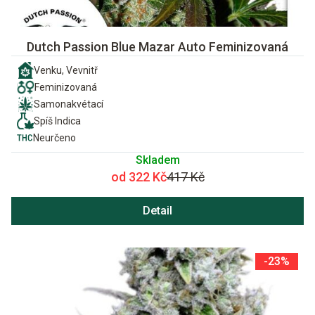
Dutch Passion Blue Mazar Auto Feminizovaná
Venku, Vevnitř
Feminizovaná
Samonakvétací
Spíš Indica
Neurčeno
Skladem
od 322 Kč
417 Kč
Detail
-23%