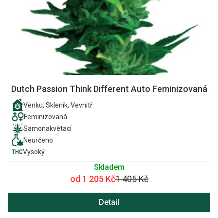
Dutch Passion Think Different Auto Feminizovaná
Venku, Skleník, Vevnitř
Feminizovaná
Samonakvétací
Neurčeno
Vysoký
Skladem
od 1 205 Kč
1 405 Kč
Detail