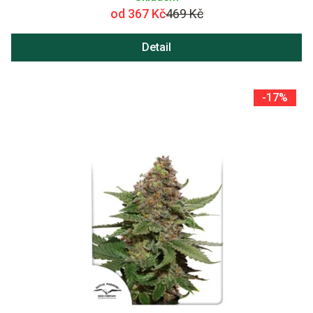
od 367 Kč
469 Kč
Detail
-17%