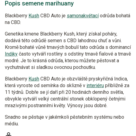
Popis semene marihuany
Blackberry
Kush
CBD Auto je
samonakvétací
odrůda bohatá
na CBD.
Genetika kmene Blackberry Kush, který získal poháry,
dodává této odrůdě semen s CBD lahodnou chuť a vůni.
Kromě bohaté vůně tmavých bobulí tato odrůda s dominancí
Indiky
často vytváří rostliny s odstíny tmavě fialové a tmavě
modré. Je to krásná odrůda, kterou můžete pěstovat a
vychutnávat si sladkou ovocnou pochoutku.
Blackberry
Kush
CBD Auto je obzvláště pryskyřičná Indica,
která vyroste od semínka do sklizně v
interiéru
přibližně za
11 týdnů. Dobře se jí daří při 20 hodinách denního světla,
obvykle vytváří velký centrální stonek obklopený četnými
mrazivými postranními květy. Výnosy jsou dobré.
Snadno se pěstuje v jakémkoli pěstebním systému nebo
médiu.