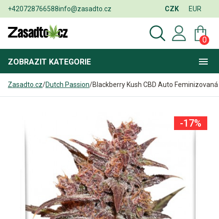
+420728766588
info@zasadto.cz
CZK
EUR
0
ZOBRAZIT
KATEGORIE
Zasadto.cz
/
Dutch Passion
/
Blackberry Kush CBD Auto Feminizovaná
-17%