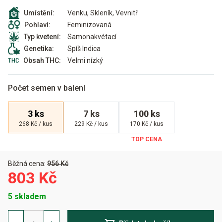
Venku, Skleník, Vevnitř
Umístění:
Feminizovaná
Pohlaví:
Samonakvétací
Typ kvetení:
Spíš Indica
Genetika:
Velmi nízký
Obsah THC:
Počet semen v balení
3 ks
7 ks
100 ks
268 Kč / kus
229 Kč / kus
170 Kč / kus
Běžná cena:
956 Kč
803 Kč
5 skladem
Blackberry
Kush