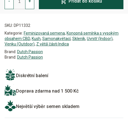
-
+
Přidat do košíku
CBD
Auto
Feminizovaná
Alternative:
množství
SKU:
DP11332
Kategorie:
Feminizovaná semena
,
Konopná semínka s vysokým
obsahem CBD
,
Kush
,
Samonakvétací
,
Skleník
,
Uvnitř (Indoor)
,
Venku (Outdoor)
,
Z větší části Indica
Brand:
Dutch Passion
Brand:
Dutch Passion
Diskrétní balení
Doprava zdarma nad 1 500 Kč
Největší výběr semen skladem