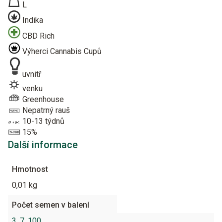
L
Indika
CBD Rich
Výherci Cannabis Cupů
uvnitř
venku
Greenhouse
Nepatrný rauš
10-13 týdnů
15%
Další informace
Hmotnost
0,01 kg
Počet semen v balení
3
,
7
,
100