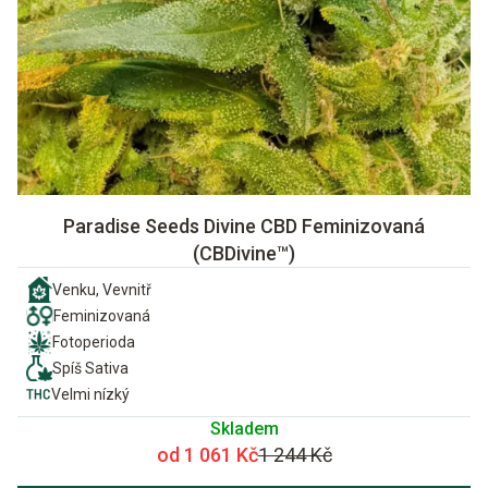
Paradise Seeds Divine CBD Feminizovaná
(CBDivine™)
Venku, Vevnitř
Feminizovaná
Fotoperioda
Spíš Sativa
Velmi nízký
Skladem
od 1 061 Kč
1 244 Kč