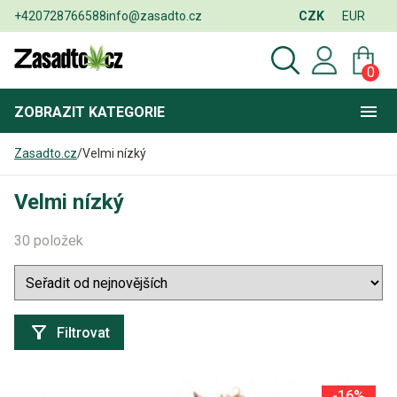
+420728766588
info@zasadto.cz
CZK
EUR
0
ZOBRAZIT
KATEGORIE
Zasadto.cz
/
Velmi nízký
Velmi nízký
30 položek
Filtrovat
-16%