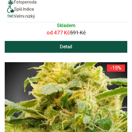
Fotoperioda
Spíš Indica
Velmi nízký
Skladem
od 477 Kč
591 Kč
Detail
-15%