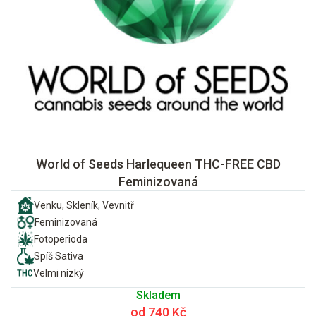
World of Seeds Harlequeen THC-FREE CBD
Feminizovaná
Venku, Skleník, Vevnitř
Feminizovaná
Fotoperioda
Spíš Sativa
Velmi nízký
Skladem
od 740 Kč