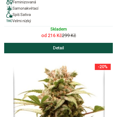
Feminizovaná
Samonakvétací
Spíš Sativa
Velmi nízký
Skladem
od 216 Kč
299 Kč
Detail
-20%