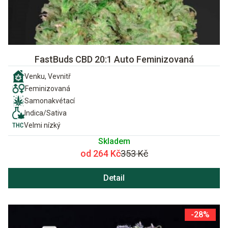
FastBuds CBD 20:1 Auto Feminizovaná
Venku, Vevnitř
Feminizovaná
Samonakvétací
Indica/Sativa
Velmi nízký
Skladem
od 264 Kč
353 Kč
Detail
-28%