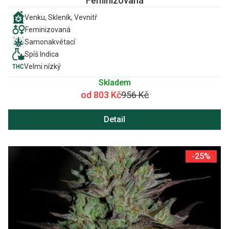
Feminizovaná
Venku, Skleník, Vevnitř
Feminizovaná
Samonakvétací
Spíš Indica
Velmi nízký
Skladem
od 803 Kč
956 Kč
Detail
-25%