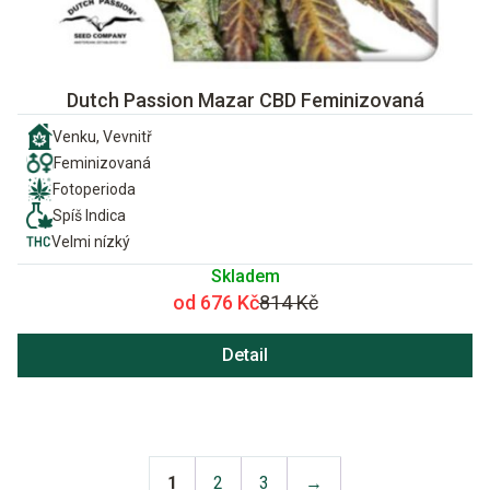
Dutch Passion Mazar CBD Feminizovaná
Venku, Vevnitř
Feminizovaná
Fotoperioda
Spíš Indica
Velmi nízký
Skladem
od 676 Kč
814 Kč
Detail
1
2
3
→