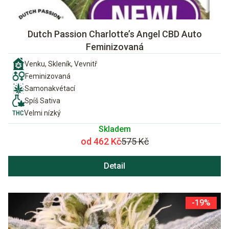
Dutch Passion Charlotte’s Angel CBD Auto
Feminizovaná
Venku, Skleník, Vevnitř
Feminizovaná
Samonakvétací
Spíš Sativa
Velmi nízký
Skladem
od 462 Kč
575 Kč
Detail
-19%