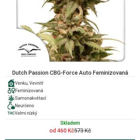
Dutch Passion CBG-Force Auto Feminizovaná
Venku, Vevnitř
Feminizovaná
Samonakvétací
Neurčeno
Velmi nízký
Skladem
od 460 Kč
573 Kč