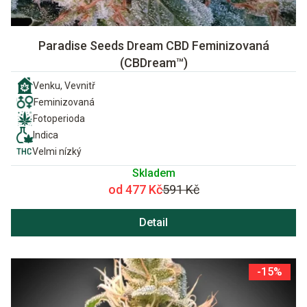
Paradise Seeds Dream CBD Feminizovaná
(CBDream™)
Venku, Vevnitř
Feminizovaná
Fotoperioda
Indica
Velmi nízký
Skladem
od 477 Kč
591 Kč
Detail
-15%