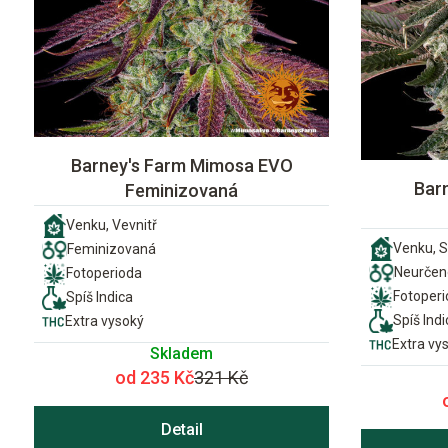
Barney's Farm Mimosa EVO
Bar
Feminizovaná
Venku, Vevnitř
Venku, S
Feminizovaná
Neurčen
Fotoperioda
Fotoper
Spíš Indica
Spíš Indi
Extra vysoký
Extra vy
Skladem
od 235 Kč
321 Kč
Detail