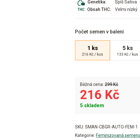
Spíš Sativa
Genetika:
Velmi nízký
Obsah THC:
Počet semen v balení
1 ks
5 ks
216 Kč / kus
133 Kč / kus
Běžná cena:
299 Kč
216 Kč
5 skladem
Alternative:
SKU:
SMAN-CBGR-AUTO-FEM-1
Kategorie:
Feminizovaná semen