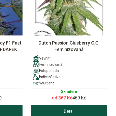
dy F1 Fast
Dutch Passion Glueberry O.G.
 + DÁREK
Feminizovaná
Vevnitř
Feminizovaná
Fotoperioda
Indica/Sativa
Neurčeno
Skladem
č
od 367 Kč
469 Kč
Detail