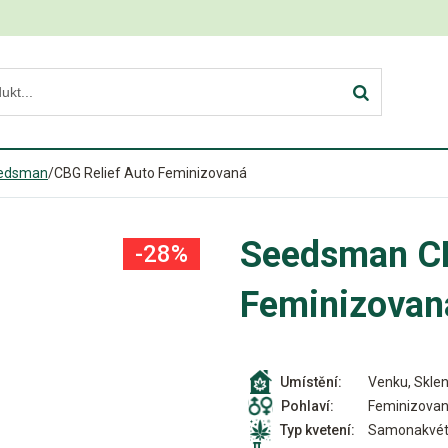
edsman
/
CBG Relief Auto Feminizovaná
Seedsman CB
-28%
Feminizovan
Venku, Sklen
Umístění:
Feminizova
Pohlaví:
Samonakvét
Typ kvetení: