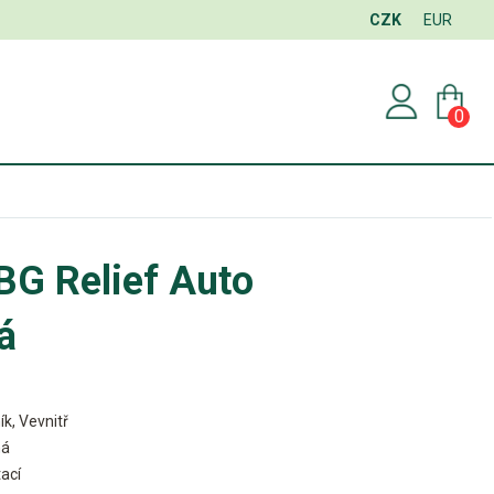
CZK
EUR
0
G Relief Auto
á
ík, Vevnitř
ná
ací