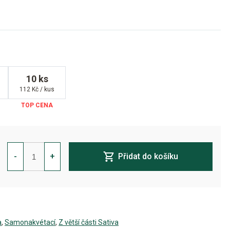
10 ks
112 Kč / kus
CBG
Relief
-
+
Přidat do košíku
Auto
Feminizovaná
množství
a
,
Samonakvétací
,
Z větší části Sativa