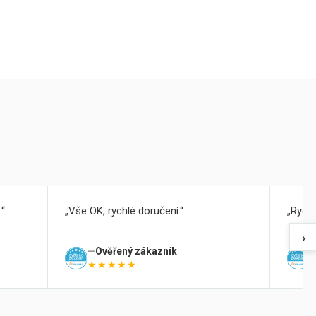
.
Vše OK, rychlé doručení.
Rychl
›
Ověřený zákazník
★★★★★