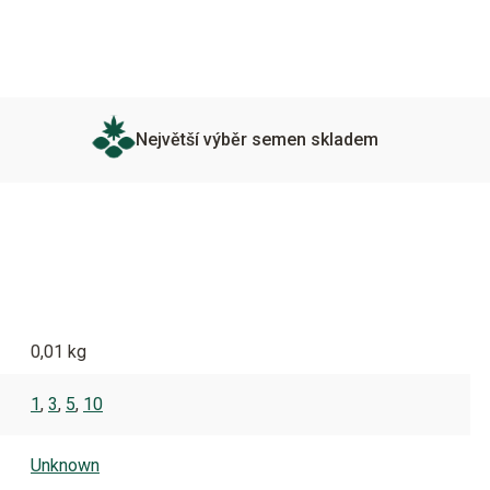
Největší výběr semen skladem
0,01 kg
1
,
3
,
5
,
10
Unknown