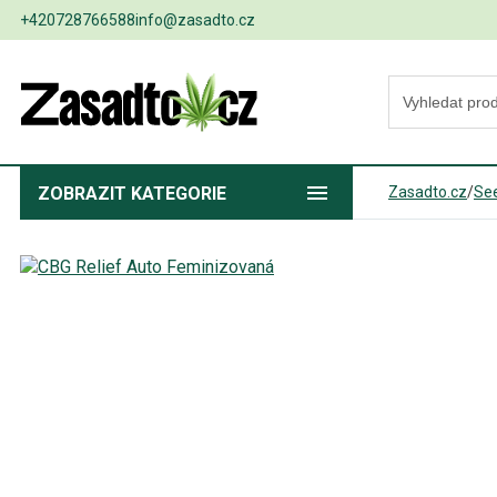
+420728766588
info@zasadto.cz
ZOBRAZIT
KATEGORIE
Zasadto.cz
/
Se