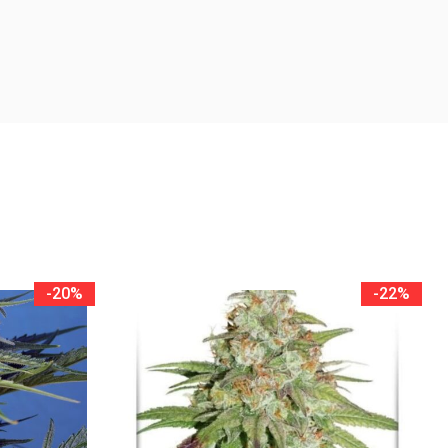
-20%
-22%