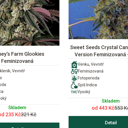
Sweet Seeds Crystal Can
ney's Farm Glookies
Version Feminizovaná
Feminizovaná
Venku, Vevnitř
kleník, Vevnitř
Feminizovaná
o
Fotoperioda
ioda
Spíš Indica
ca
Vysoký
soký
Skladem
Skladem
od 443 Kč
553 K
od 235 Kč
321 Kč
Detail